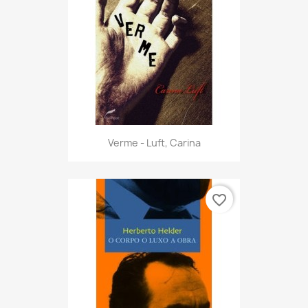
favorite_border
Verme - Luft, Carina
favorite_border