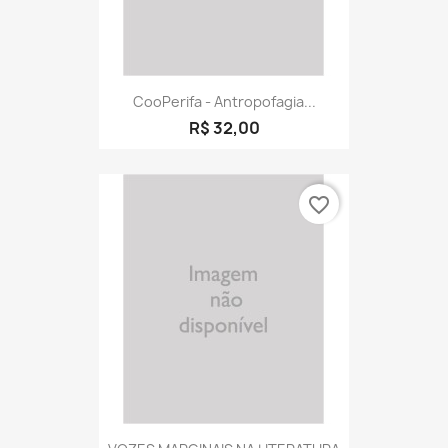
CooPerifa - Antropofagia...
R$ 32,00
favorite_border