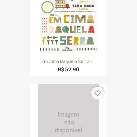
favorite_border
Em Cima Daquela Serra -...
R$ 52,90
favorite_border