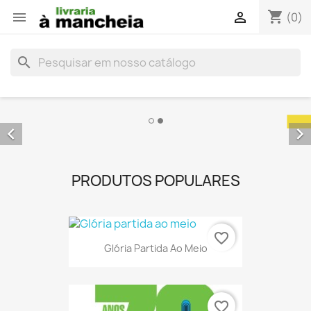
shopping_cart


(0)
search


PRODUTOS POPULARES