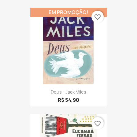
Tocaia Grande - Jorge Amado
R$ 109,90
EM PROMOÇÃO!
favorite_border
Deus - Jack Miles
R$ 54,90