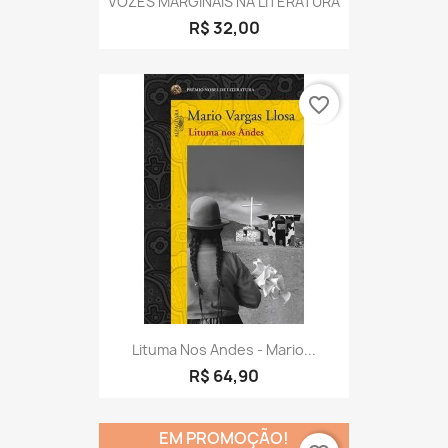
VOZES MARGINAIS NA LITERATURA
R$ 32,00
favorite_border