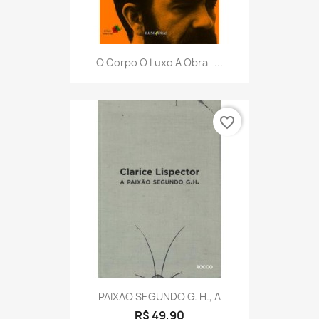
O Corpo O Luxo A Obra -...
favorite_border