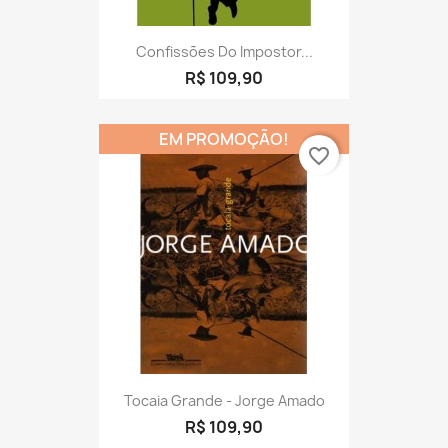
Confissões Do Impostor...
R$ 109,90
EM PROMOÇÃO!
favorite_border