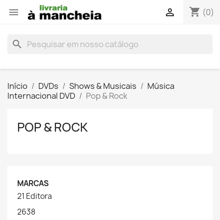
shopping_cart


(0)
search
Início
DVDs
Shows & Musicais
Música
Internacional DVD
Pop & Rock
POP & ROCK
MARCAS
21 Editora
2638