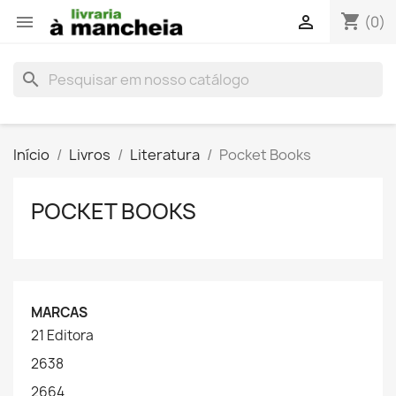
shopping_cart


(0)
search
Início
Livros
Literatura
Pocket Books
POCKET BOOKS
MARCAS
21 Editora
2638
2664