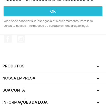
Você pode cancelar sua inscrição a qualquer momento. Para isso,
consulte nossas informações de contato em declaração legal.
Facebook
Instagram
PRODUTOS

NOSSA EMPRESA

SUA CONTA

INFORMAÇÕES DA LOJA
keyboard_arrow_down