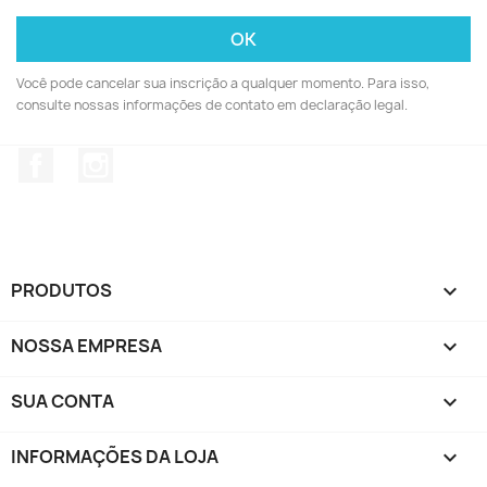
Você pode cancelar sua inscrição a qualquer momento. Para isso,
consulte nossas informações de contato em declaração legal.
Facebook
Instagram
PRODUTOS

NOSSA EMPRESA

SUA CONTA

INFORMAÇÕES DA LOJA
keyboard_arrow_down