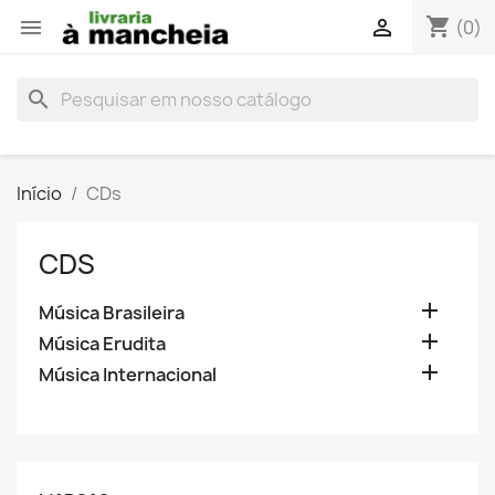
shopping_cart


(0)
search
Início
CDs
CDS

Música Brasileira

Música Erudita

Música Internacional