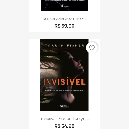
Nunca Saia Sozinho -...
R$ 69,90
favorite_border
Invisível - Fisher, Tarryn...
R$ 54,90