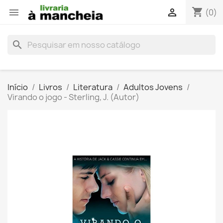
shopping_cart


(0)
search
Início
Livros
Literatura
Adultos Jovens
Virando o jogo - Sterling, J. (Autor)