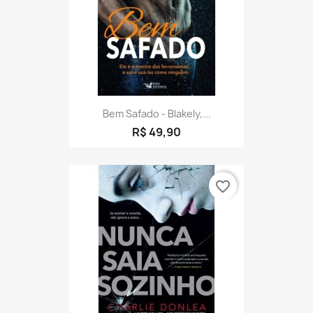
Bem Safado - Blakely,...
R$ 49,90
favorite_border