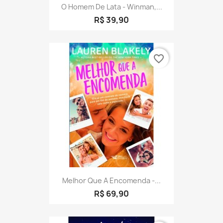
O Homem De Lata - Winman,...
R$ 39,90
favorite_border
Melhor Que A Encomenda -...
R$ 69,90