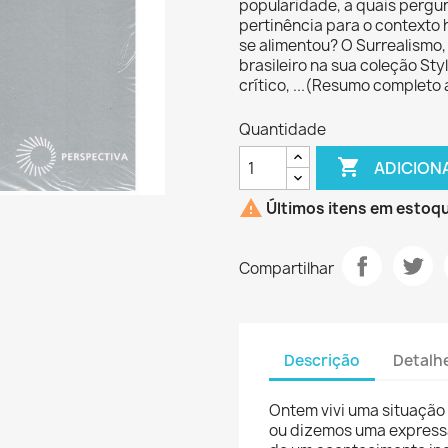
popularidade, a quais pergun
pertinência para o contexto h
se alimentou? O Surrealismo, 
brasileiro na sua coleção Sty
crítico, ...(Resumo completo
Quantidade

ADICION

Últimos itens em estoq
Compartilhar
Descrição
Detalh
Ontem vivi uma situação 
ou dizemos uma express