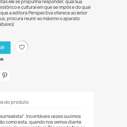
tas ele se propunha responder, qual sua
istórico e cultural em que se impôs e do qual
que a editora Perspectiva oferece ao leitor
lus, procura reunir ao máximo o aparato
 abaixo)
favorite_border
AR
ue
es do produto
surrealista!'. Incontáveis vezes ouvimos
ão como esta, quando nos vemos diante