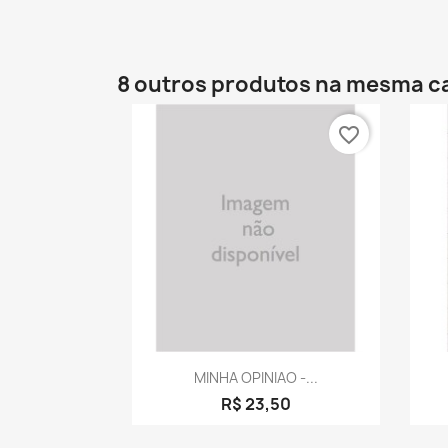
8 outros produtos na mesma c
favorite_border
Visualização rápida

MINHA OPINIAO -...
R$ 23,50