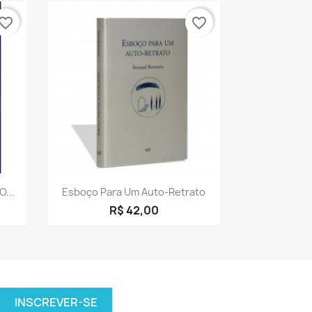
vorite_border
favorite_border
a
Visualização rápida

...
Esboço Para Um Auto-Retrato
R$ 42,00