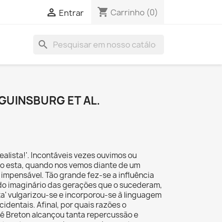
shopping_cart

Carrinho
(0)
Entrar
search
GUINSBURG ET AL.
ealista!'. Incontáveis vezes ouvimos ou
 esta, quando nos vemos diante de um
impensável. Tão grande fez-se a influência
do imaginário das gerações que o sucederam,
sta' vulgarizou-se e incorporou-se à linguagem
identais. Afinal, por quais razões o
é Breton alcançou tanta repercussão e