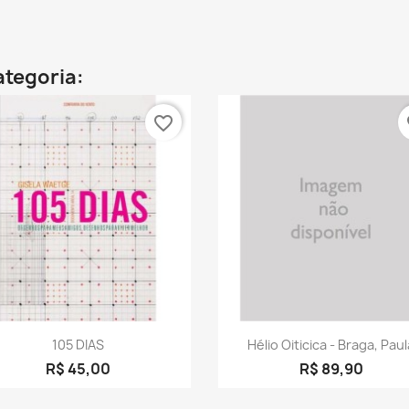
ategoria:
favorite_border
fa
Visualização rápida
Visualização rápid


105 DIAS
Hélio Oiticica - Braga, Paul
R$ 45,00
R$ 89,90