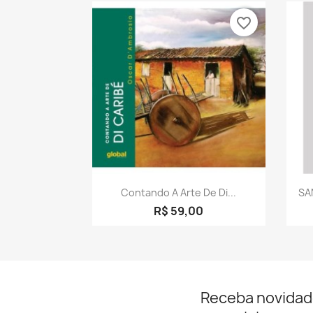
favorite_border
Visualização rápida

Contando A Arte De Di...
SA
R$ 59,00
Receba novidad