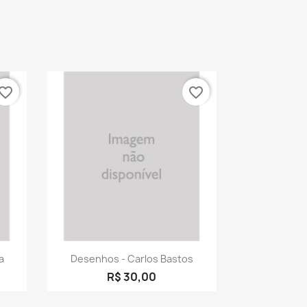
vorite_border
favorite_border
a
Visualização rápida

a
Desenhos - Carlos Bastos
R$ 30,00