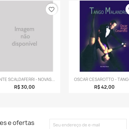
favorite_border
fa
Visualização rápida
Visualização rápid


NTE SCALDAFERRI - NOVAS...
OSCAR CESAROTTO - TANGO
R$ 30,00
R$ 42,00
es e ofertas