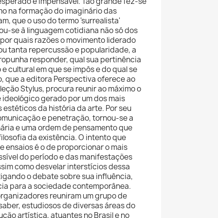
sperado e impensável. Tão grande fez-se
smo na formação do imaginário das
, que o uso do termo 'surrealista'
ou-se à linguagem cotidiana não só dos
, por quais razões o movimento liderado
ou tanta repercussão e popularidade, a
ropunha responder, qual sua pertinência
 e cultural em que se impôs e do qual se
, que a editora Perspectiva oferece ao
coleção Stylus, procura reunir ao máximo o
 e ideológico gerado por um dos mais
stéticos da história da arte. Por seu
omunicação e penetração, tornou-se a
nária e uma ordem de pensamento que
ilosofia da existência. O intento que
e ensaios é o de proporcionar o mais
sível do período e das manifestações
im como desvelar interstícios dessa
tigando o debate sobre sua influência,
cia para a sociedade contemporânea.
organizadores reuniram um grupo de
 saber, estudiosos de diversas áreas do
ão artística, atuantes no Brasil e no