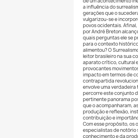
de um acontecimento ine
a influência do surreali
gerações que o sucederam
vulgarizou-se e incorpor
povos ocidentais. Afinal
por André Breton alcanç
quais perguntas ele se p
para o contexto histórico
alimentou? O Surrealismo
leitor brasileiro na sua 
aparato crítico, cultural
provocantes movimentos e
impacto em termos de c
contrapartida revolucio
envolve uma verdadeira f
percorre este conjunto d
pertinente panorama pos
que o acompanharam, ass
produção e reflexão, ins
contribuição e importân
Com esse propósito, os 
especialistas de notório
conhecimento e da produç