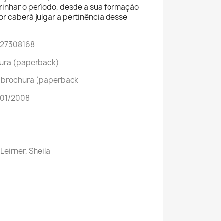
drinhar o período, desde a sua formação
itor caberá julgar a pertinência desse
527308168
chura (paperback)
o brochura (paperback
/01/2008
 Leirner, Sheila