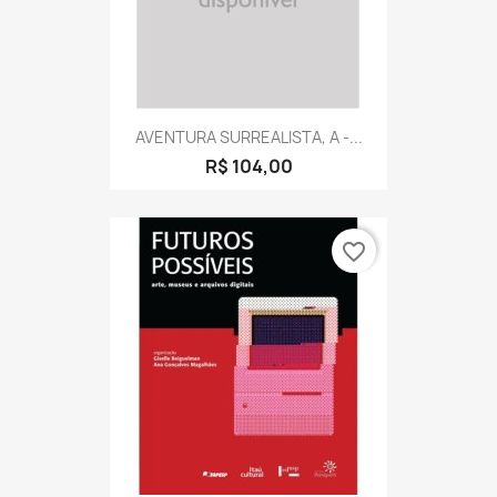
AVENTURA SURREALISTA, A -...
R$ 104,00
favorite_border