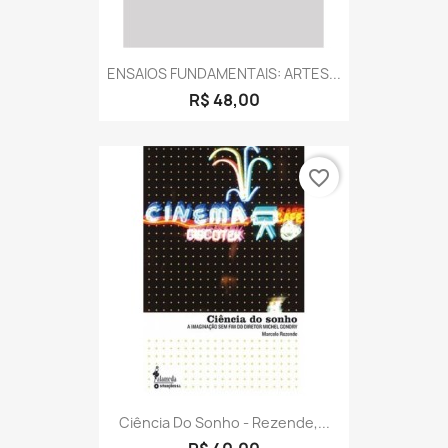
ENSAIOS FUNDAMENTAIS: ARTES...
R$ 48,00
favorite_border
Ciência Do Sonho - Rezende,...