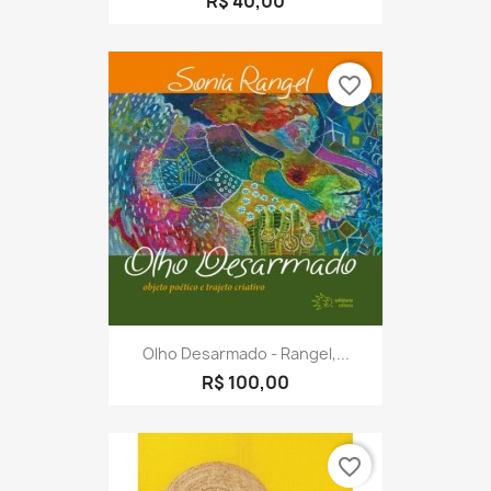
R$ 40,00
favorite_border
Olho Desarmado - Rangel,...
R$ 100,00
favorite_border