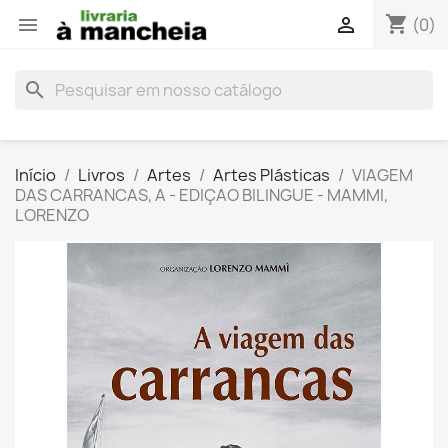
shopping_cart


(0)
search
Início
Livros
Artes
Artes Plásticas
VIAGEM
DAS CARRANCAS, A - EDIÇAO BILINGUE - MAMMI,
LORENZO