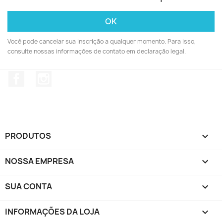
Você pode cancelar sua inscrição a qualquer momento. Para isso,
consulte nossas informações de contato em declaração legal.
Facebook
Instagram
PRODUTOS

NOSSA EMPRESA

SUA CONTA

INFORMAÇÕES DA LOJA
keyboard_arrow_down