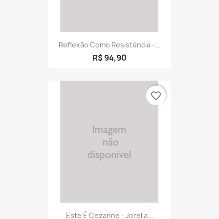
Reflexão Como Resistência -...
R$ 94,90
favorite_border
Este É Cezanne - Jorella...