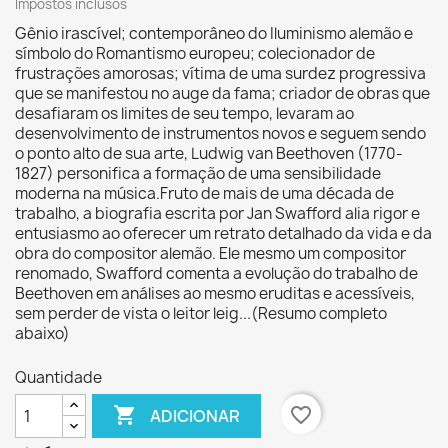
Impostos inclusos
Gênio irascível; contemporâneo do Iluminismo alemão e
símbolo do Romantismo europeu; colecionador de
frustrações amorosas; vítima de uma surdez progressiva
que se manifestou no auge da fama; criador de obras que
desafiaram os limites de seu tempo, levaram ao
desenvolvimento de instrumentos novos e seguem sendo
o ponto alto de sua arte, Ludwig van Beethoven (1770-
1827) personifica a formação de uma sensibilidade
moderna na música.Fruto de mais de uma década de
trabalho, a biografia escrita por Jan Swafford alia rigor e
entusiasmo ao oferecer um retrato detalhado da vida e da
obra do compositor alemão. Ele mesmo um compositor
renomado, Swafford comenta a evolução do trabalho de
Beethoven em análises ao mesmo eruditas e acessíveis,
sem perder de vista o leitor leig...(Resumo completo
abaixo)
Quantidade

favorite_border
ADICIONAR