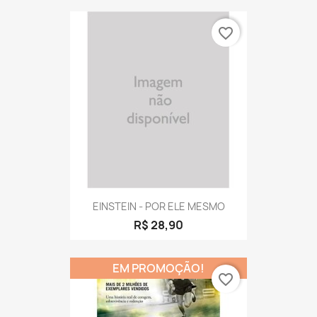
favorite_border
EINSTEIN - POR ELE MESMO
R$ 28,90
EM PROMOÇÃO!
favorite_border