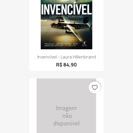
Invencível - Laura Hillenbrand
R$ 84,90
favorite_border