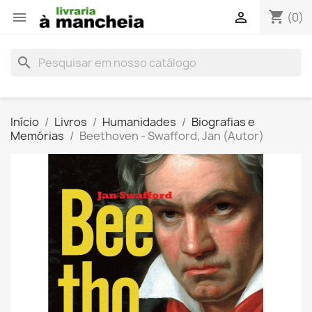
shopping_cart


(0)
search
Início
Livros
Humanidades
Biografias e
Memórias
Beethoven - Swafford, Jan (Autor)