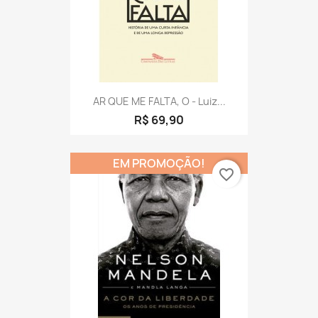
AR QUE ME FALTA, O - Luiz...
R$ 69,90
EM PROMOÇÃO!
favorite_border