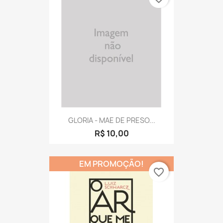
GLORIA - MAE DE PRESO...
R$ 10,00
EM PROMOÇÃO!
favorite_border