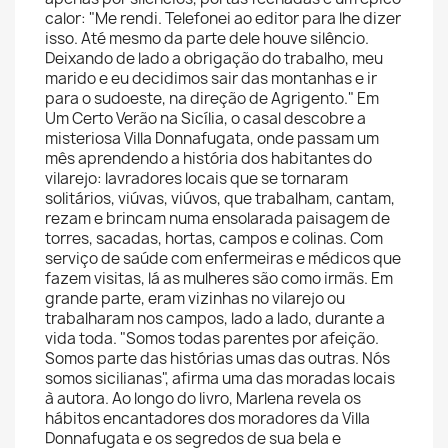
calor: "Me rendi. Telefonei ao editor para lhe dizer
isso. Até mesmo da parte dele houve silêncio.
Deixando de lado a obrigação do trabalho, meu
marido e eu decidimos sair das montanhas e ir
para o sudoeste, na direção de Agrigento." Em
Um Certo Verão na Sicília, o casal descobre a
misteriosa Villa Donnafugata, onde passam um
mês aprendendo a história dos habitantes do
vilarejo: lavradores locais que se tornaram
solitários, viúvas, viúvos, que trabalham, cantam,
rezam e brincam numa ensolarada paisagem de
torres, sacadas, hortas, campos e colinas. Com
serviço de saúde com enfermeiras e médicos que
fazem visitas, lá as mulheres são como irmãs. Em
grande parte, eram vizinhas no vilarejo ou
trabalharam nos campos, lado a lado, durante a
vida toda. "Somos todas parentes por afeição.
Somos parte das histórias umas das outras. Nós
somos sicilianas", afirma uma das moradas locais
à autora. Ao longo do livro, Marlena revela os
hábitos encantadores dos moradores da Villa
Donnafugata e os segredos de sua bela e