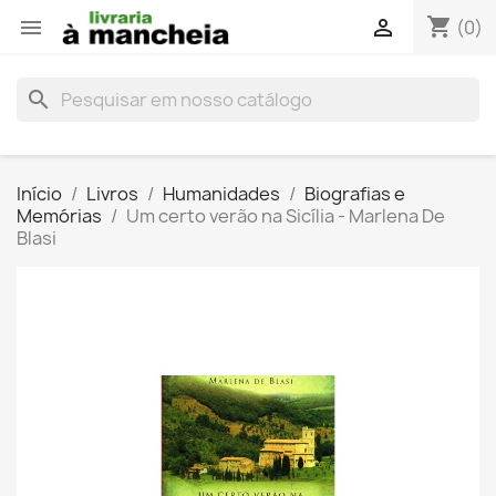
shopping_cart


(0)
search
Início
Livros
Humanidades
Biografias e
Memórias
Um certo verão na Sicília - Marlena De
Blasi