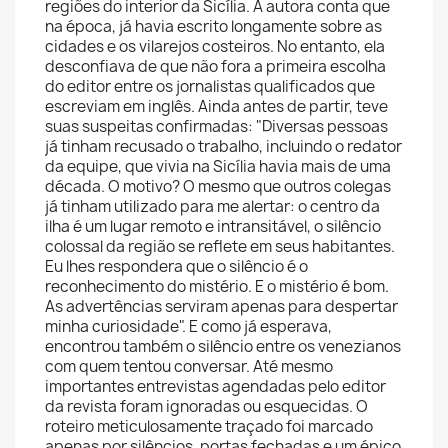
regiões do interior da Sicília. A autora conta que
na época, já havia escrito longamente sobre as
cidades e os vilarejos costeiros. No entanto, ela
desconfiava de que não fora a primeira escolha
do editor entre os jornalistas qualificados que
escreviam em inglês. Ainda antes de partir, teve
suas suspeitas confirmadas: "Diversas pessoas
já tinham recusado o trabalho, incluindo o redator
da equipe, que vivia na Sicília havia mais de uma
década. O motivo? O mesmo que outros colegas
já tinham utilizado para me alertar: o centro da
ilha é um lugar remoto e intransitável, o silêncio
colossal da região se reflete em seus habitantes.
Eu lhes respondera que o silêncio é o
reconhecimento do mistério. E o mistério é bom.
As advertências serviram apenas para despertar
minha curiosidade". E como já esperava,
encontrou também o silêncio entre os venezianos
com quem tentou conversar. Até mesmo
importantes entrevistas agendadas pelo editor
da revista foram ignoradas ou esquecidas. O
roteiro meticulosamente traçado foi marcado
apenas por silêncios, portas fechadas e um épico