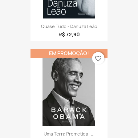
Quase Tudo - Danuza Leão
R$ 72,90
EM PROMOÇÃO!
favorite_border
Uma Terra Prometida -...