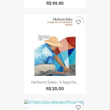
R$ 99,90
favorite_border
Herberto Sales:: A Saga De...
R$ 20,00
favorite_border