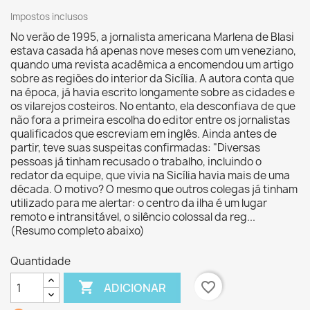
Impostos inclusos
No verão de 1995, a jornalista americana Marlena de Blasi
estava casada há apenas nove meses com um veneziano,
quando uma revista acadêmica a encomendou um artigo
sobre as regiões do interior da Sicília. A autora conta que
na época, já havia escrito longamente sobre as cidades e
os vilarejos costeiros. No entanto, ela desconfiava de que
não fora a primeira escolha do editor entre os jornalistas
qualificados que escreviam em inglês. Ainda antes de
partir, teve suas suspeitas confirmadas: "Diversas
pessoas já tinham recusado o trabalho, incluindo o
redator da equipe, que vivia na Sicília havia mais de uma
década. O motivo? O mesmo que outros colegas já tinham
utilizado para me alertar: o centro da ilha é um lugar
remoto e intransitável, o silêncio colossal da reg...
(Resumo completo abaixo)
Quantidade

favorite_border
ADICIONAR