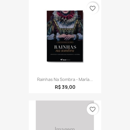
favorite_border
Rainhas Na Sombra - María...
R$ 39,00
favorite_border