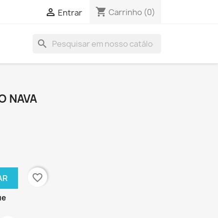
shopping_cart

Carrinho
(0)
Entrar
search
O NAVA
favorite_border
AR
ue