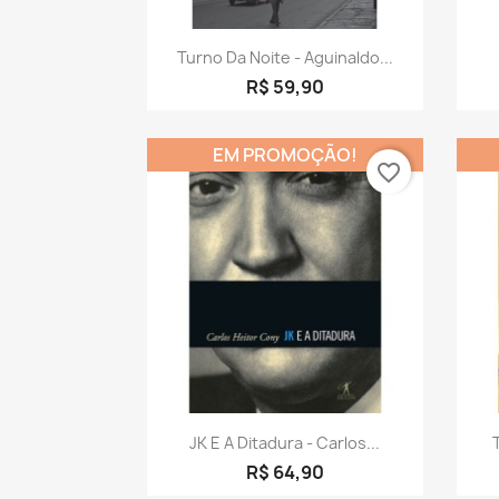
Visualização rápida

Turno Da Noite - Aguinaldo...
R$ 59,90
EM PROMOÇÃO!
favorite_border
Visualização rápida

JK E A Ditadura - Carlos...
R$ 64,90