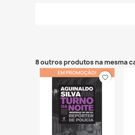
8 outros produtos na mesma c
EM PROMOÇÃO!
favorite_border