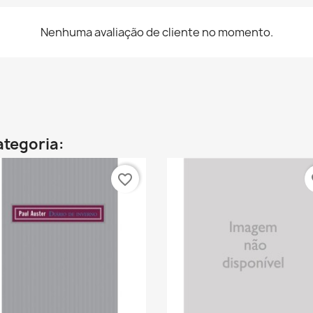
Nenhuma avaliação de cliente no momento.
ategoria:
favorite_border
fa