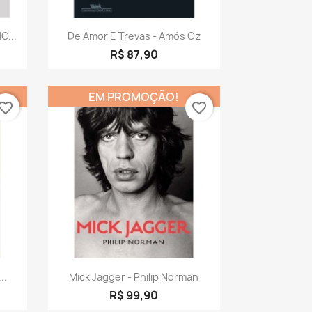
a
Visualização rápida

O...
De Amor E Trevas - Amós Oz
R$ 87,90
EM PROMOÇÃO!
vorite_border
favorite_border
a
Visualização rápida

..
Mick Jagger - Philip Norman
R$ 99,90