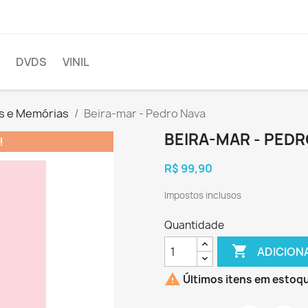
DVDS
VINIL
as e Memórias
Beira-mar - Pedro Nava
BEIRA-MAR - PEDR
!
R$ 99,90
Impostos inclusos
Quantidade

ADICION

Últimos itens em estoq