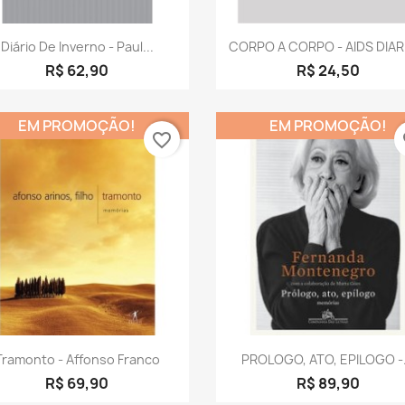
Visualização rápida
Visualização rápid


Diário De Inverno - Paul...
CORPO A CORPO - AIDS DIARI
R$ 62,90
R$ 24,50
EM PROMOÇÃO!
EM PROMOÇÃO!
favorite_border
fa
Visualização rápida
Visualização rápid


Tramonto - Affonso Franco
PROLOGO, ATO, EPILOGO -.
R$ 69,90
R$ 89,90