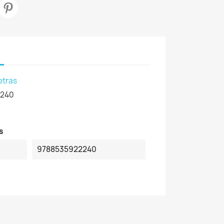
etras
2240
s
9788535922240