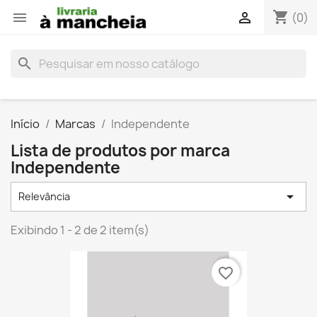
shopping_cart


(0)
search
Início
Marcas
Independente
Lista de produtos por marca
Independente

Relevância
Exibindo 1 - 2 de 2 item(s)
favorite_border