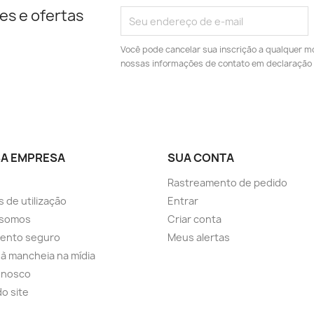
es e ofertas
Você pode cancelar sua inscrição a qualquer m
nossas informações de contato em declaração 
A EMPRESA
SUA CONTA
Rastreamento de pedido
 de utilização
Entrar
somos
Criar conta
ento seguro
Meus alertas
a à mancheia na mídia
onosco
o site