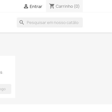
shopping_cart

Carrinho
(0)
Entrar
search
es