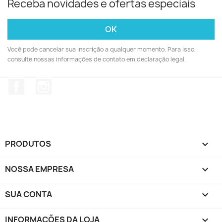
Receba novidades e ofertas especiais
Você pode cancelar sua inscrição a qualquer momento. Para isso,
consulte nossas informações de contato em declaração legal.
Facebook
Instagram
PRODUTOS

NOSSA EMPRESA

SUA CONTA

INFORMAÇÕES DA LOJA
keyboard_arrow_down