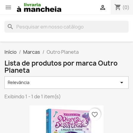
shopping_cart


(0)
search
Início
Marcas
Outro Planeta
Lista de produtos por marca Outro
Planeta

Relevância
Exibindo 1 - 1 de 1 item(s)
favorite_border