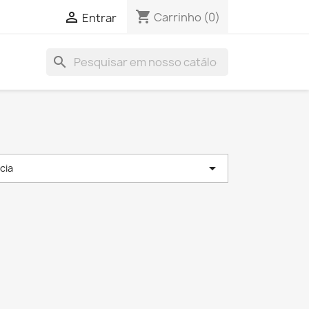
shopping_cart

Carrinho
(0)
Entrar
search

cia