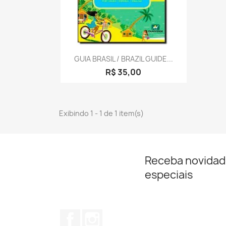
Visualização rápida

GUIA BRASIL / BRAZIL GUIDE...
R$ 35,00
Exibindo 1 - 1 de 1 item(s)
Receba novidad
especiais
Facebook
Instagram