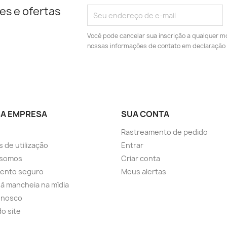
es e ofertas
Você pode cancelar sua inscrição a qualquer m
nossas informações de contato em declaração 
A EMPRESA
SUA CONTA
Rastreamento de pedido
 de utilização
Entrar
somos
Criar conta
ento seguro
Meus alertas
a à mancheia na mídia
onosco
o site