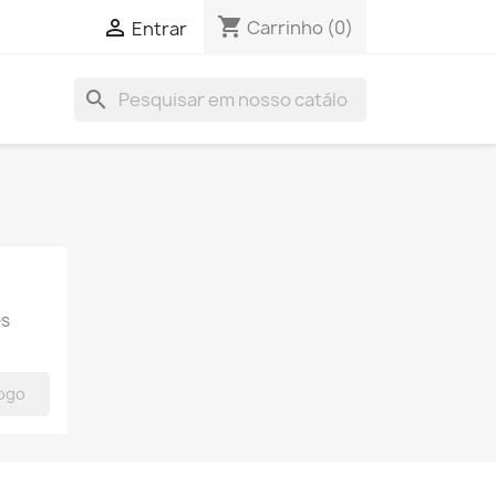
shopping_cart

Carrinho
(0)
Entrar
search
es