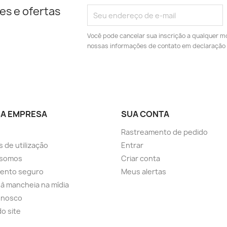
es e ofertas
Você pode cancelar sua inscrição a qualquer m
nossas informações de contato em declaração 
A EMPRESA
SUA CONTA
Rastreamento de pedido
 de utilização
Entrar
somos
Criar conta
ento seguro
Meus alertas
a à mancheia na mídia
onosco
o site