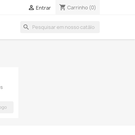
shopping_cart

Carrinho
(0)
Entrar
search
es