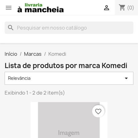
shopping_cart


(0)
search
Início
Marcas
Komedi
Lista de produtos por marca Komedi

Relevância
Exibindo 1 - 2 de 2 item(s)
favorite_border