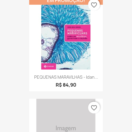
EM PROMOÇÃO!
favorite_border
PEQUENAS MARAVILHAS - Idan...
R$ 84,90
favorite_border