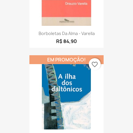
Borboletas Da Alma - Varella
R$ 84,90
EM PROMOÇÃO!
favorite_border