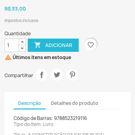
R$ 33,00
Impostos inclusos
Quantidade

favorite_border
ADICIONAR

Últimos itens em estoque
Compartilhar
Descrição
Detalhes do produto
Código de Barras: 9788523219116
Tipo de Item: Livro