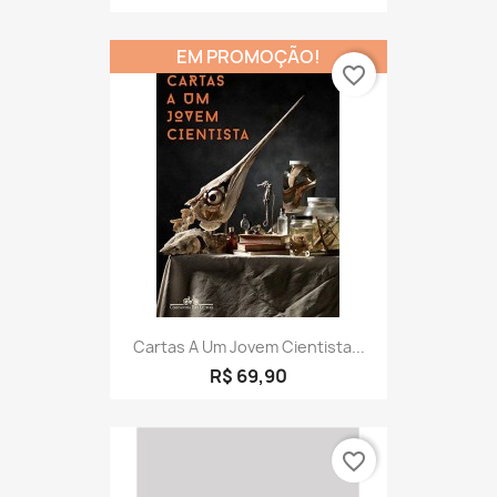
EM PROMOÇÃO!
favorite_border
Cartas A Um Jovem Cientista...
R$ 69,90
favorite_border