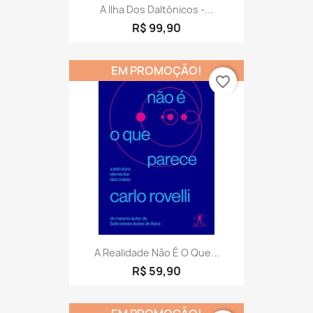
A Ilha Dos Daltônicos -...
R$ 99,90
EM PROMOÇÃO!
favorite_border
A Realidade Não É O Que...
R$ 59,90