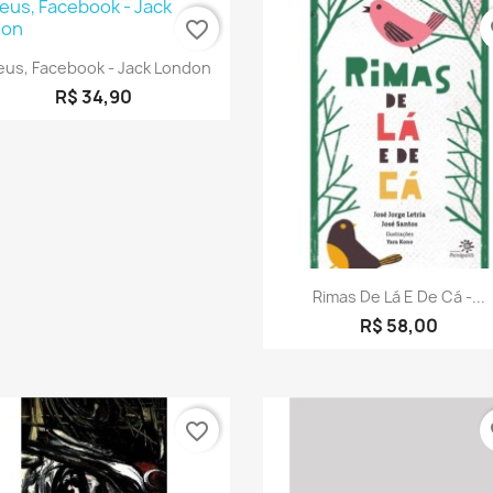
favorite_border
fa
Visualização rápida

eus, Facebook - Jack London
R$ 34,90
Visualização rápid

Rimas De Lá E De Cá -...
R$ 58,00
favorite_border
fa