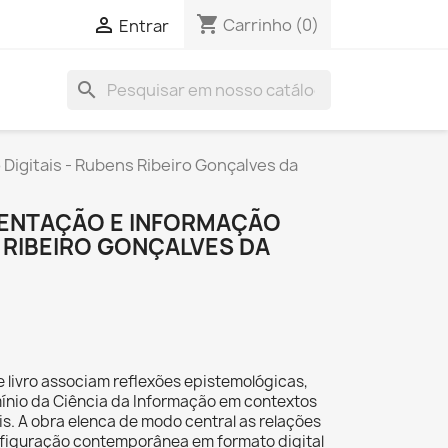
shopping_cart

Carrinho
(0)
Entrar
search
Digitais - Rubens Ribeiro Gonçalves da
SENTAÇÃO E INFORMAÇÃO
S RIBEIRO GONÇALVES DA
e livro associam reflexões epistemológicas,
mínio da Ciência da Informação em contextos
ais. A obra elenca de modo central as relações
nfiguração contemporânea em formato digital