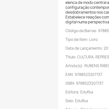
elenca de modo central a
configuração contemporâ
desdobramentos nos cam
Estabelece relações com
digital numa perspectiva
Código de Barras: 9788
Tipo de Item: Livro
Data de Lançamento: 20
Título: CULTURA, REPR
Artista(s): RUBENS RIB
EAN: 9788523207137
ISBN: 9788523207137
Editora: Edufba
Selo: Edufba