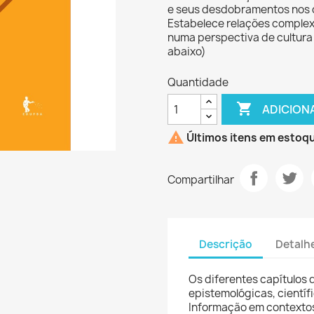
e seus desdobramentos nos 
Estabelece relações complexa
numa perspectiva de cultura
abaixo)
Quantidade

ADICION

Últimos itens em estoq
Compartilhar
Descrição
Detalh
Os diferentes capítulos 
epistemológicas, científ
Informação em contextos 