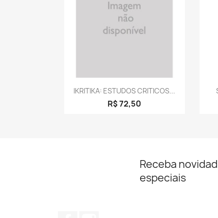
Visualização rápida

IKRITIKA: ESTUDOS CRITICOS...
R$ 72,50
Receba novidad
especiais
Facebook
Instagram