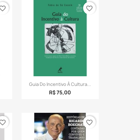
vorite_border
favorite_border
a
Visualização rápida

Guia Do Incentivo À Cultura...
R$ 75,00
vorite_border
favorite_border