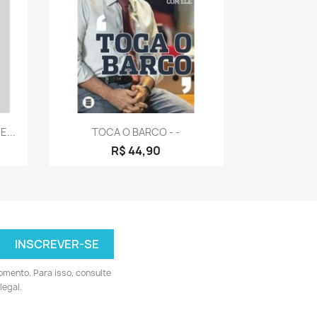
a
Visualização rápida

E...
TOCA O BARCO - -
R$ 44,90
omento. Para isso, consulte
legal.