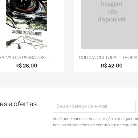
Visualização rápida
Visualização rápid


SALVAR OS PÁSSAROS - -...
CRITICA CULTURAL - TEORIA 
R$ 28,00
R$ 42,00
es e ofertas
Você pode cancelar sua inscrição a qualquer m
nossas informações de contato em declaração 