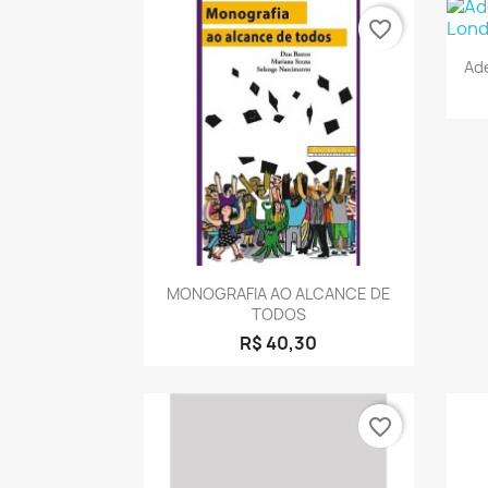
favorite_border
Ad
Visualização rápida

MONOGRAFIA AO ALCANCE DE
TODOS
R$ 40,30
favorite_border