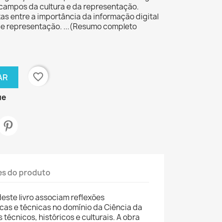
campos da cultura e da representação.
s entre a importância da informação digital
 e representação. ...(Resumo completo
favorite_border
AR
ue
es do produto
deste livro associam reflexões
icas e técnicas no domínio da Ciência da
técnicos, históricos e culturais. A obra