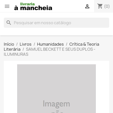
shopping_cart


(0)
search
Início
Livros
Humanidades
Crítica & Teoria
Literária
SAMUEL BECKETT E SEUS DUPLOS -
ILUMINURAS