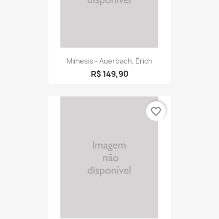
Mimesis - Auerbach, Erich
R$ 149,90
favorite_border