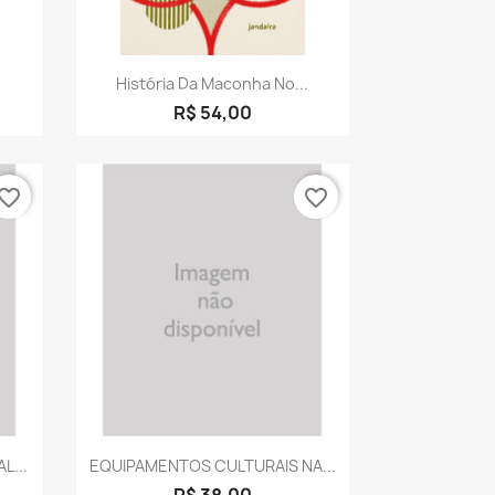
a
Visualização rápida

História Da Maconha No...
R$ 54,00
vorite_border
favorite_border
a
Visualização rápida

L...
EQUIPAMENTOS CULTURAIS NA...
R$ 38,00