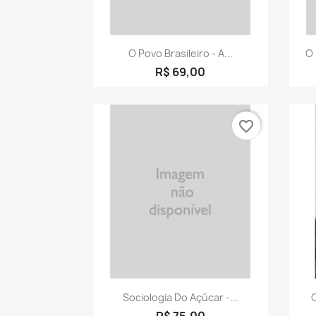
Visualização rápida

O Povo Brasileiro - A...
O 
R$ 69,00
favorite_border
Visualização rápida

Sociologia Do Açúcar -...
R$ 75,00