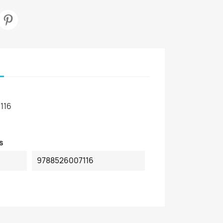
116
s
9788526007116