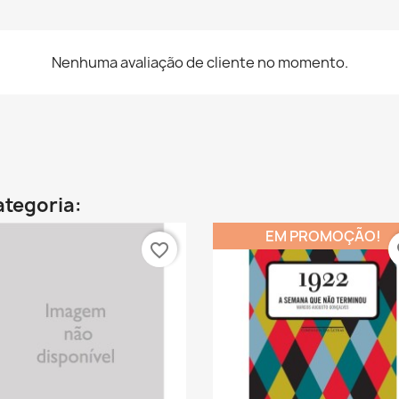
Nenhuma avaliação de cliente no momento.
ategoria:
EM PROMOÇÃO!
favorite_border
fa