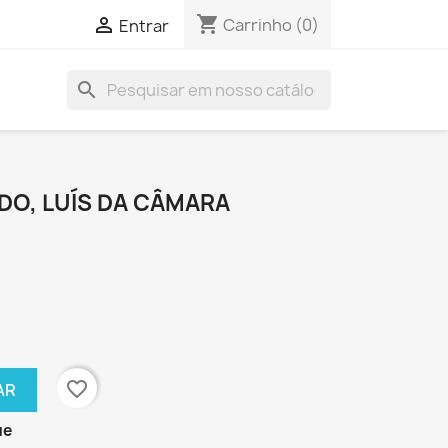
shopping_cart

Carrinho
(0)
Entrar
search
DO, LUÍS DA CÂMARA
favorite_border
AR
ue