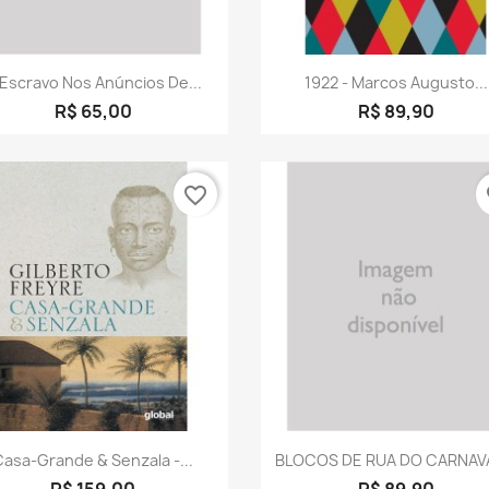
Visualização rápida
Visualização rápid


Escravo Nos Anúncios De...
1922 - Marcos Augusto...
R$ 65,00
R$ 89,90
favorite_border
fa
Visualização rápida
Visualização rápid


Casa-Grande & Senzala -...
BLOCOS DE RUA DO CARNAVA
R$ 159,00
R$ 89,90