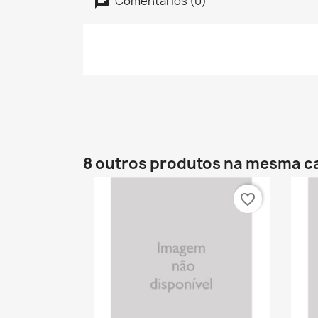
Comentários (0)
8 outros produtos na mesma c
favorite_border