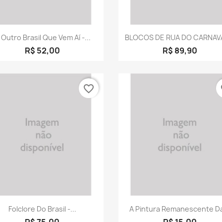
Visualização rápida
Visualização rápid


 Outro Brasil Que Vem Aí -...
BLOCOS DE RUA DO CARNAVA
R$ 52,00
R$ 89,90
favorite_border
fa
Visualização rápida
Visualização rápid


Folclore Do Brasil -...
A Pintura Remanescente Da
R$ 75,00
R$ 15,00