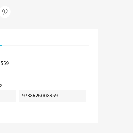
8359
s
9788526008359