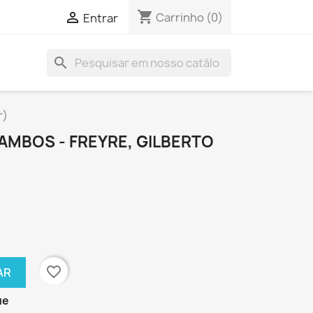
shopping_cart

Carrinho
(0)
Entrar
search
r)
MBOS - FREYRE, GILBERTO
favorite_border
AR
ue