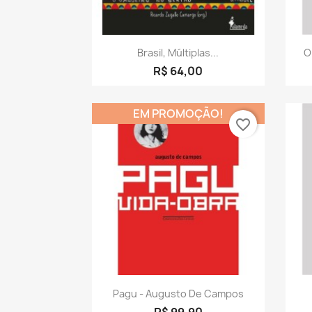
Visualização rápida

Brasil, Múltiplas...
O
R$ 64,00
EM PROMOÇÃO!
favorite_border
Visualização rápida

Pagu - Augusto De Campos
R$ 99,90