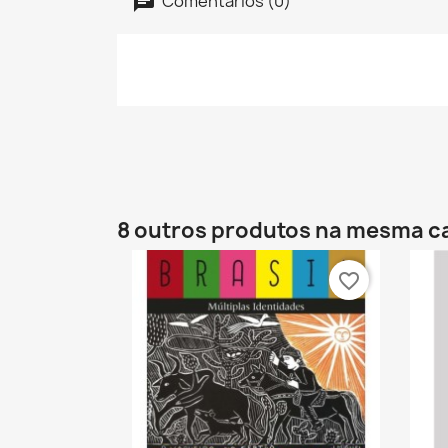
Comentários (0)
8 outros produtos na mesma c
favorite_border