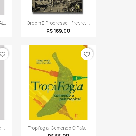
a
Visualização rápida

L...
Ordem E Progresso - Freyre,...
R$ 169,00
vorite_border
favorite_border
a
Visualização rápida

...
Tropifagia: Comendo O País...
R$ 55,00