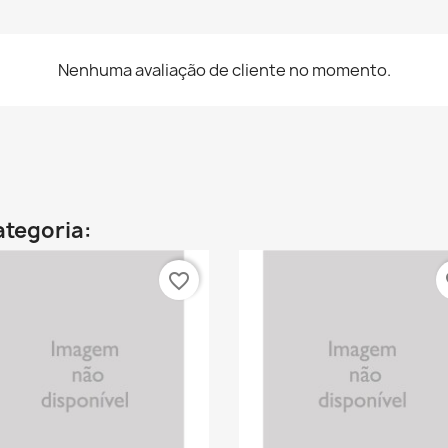
Nenhuma avaliação de cliente no momento.
ategoria:
favorite_border
fa