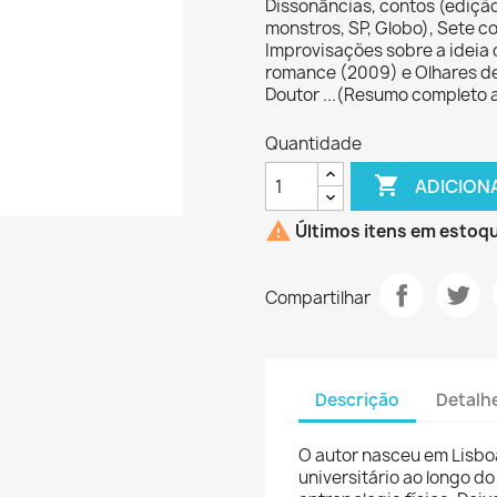
Dissonâncias, contos (edição
monstros, SP, Globo), Sete co
Improvisações sobre a ideia 
romance (2009) e Olhares de
Doutor ...(Resumo completo 
Quantidade

ADICION

Últimos itens em estoq
Compartilhar
Descrição
Detalh
O autor nasceu em Lisboa
universitário ao longo do