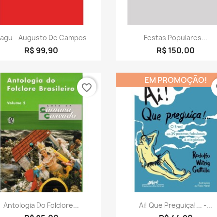
Visualização rápida
Visualização rápid


agu - Augusto De Campos
Festas Populares...
R$ 99,90
R$ 150,00
EM PROMOÇÃO!
favorite_border
fa
Visualização rápida
Visualização rápid


Antologia Do Folclore...
Ai! Que Preguiça!... -...