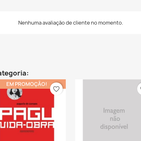
Nenhuma avaliação de cliente no momento.
ategoria:
EM PROMOÇÃO!
favorite_border
fa