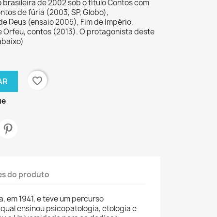
 brasileira de 2002 sob o título Contos com
ntos de fúria (2003, SP, Globo),
de Deus (ensaio 2005), Fim de Império,
 Orfeu, contos (2013). O protagonista deste
abaixo)
favorite_border
AR
ue
es do produto
, em 1941, e teve um percurso
 qual ensinou psicopatologia, etologia e