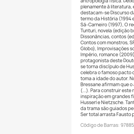
antropologia física. Dei
plenamente à literatura, 
destacam-se Discurso da 
termo da História (1994 
Sá-Carneiro (1997), O r
Tunturi, novela (edição b
Dissonâncias, contos (edi
Contos com monstros, SP,
Globo), Improvisações so
Império, romance (2009) 
protagonista deste Douto
se torna discípulo de Hu
celebra o famoso pacto 
toma a idade do autor. N
Bressane afirmam que o 
(...). Para construir este
inspiração em grandes fi
Husserl e Nietzsche. Ta
da trama são guiados pe
Ser total arrasta Fausto p
Código de Barras: 9788