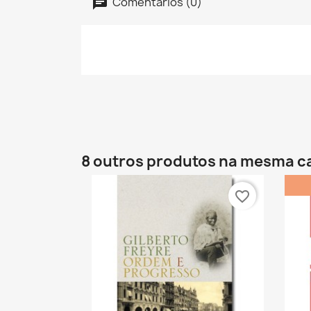
Comentários (0)
8 outros produtos na mesma c
favorite_border