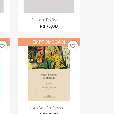
a
Visualização rápida

Folclore Do Brasil -...
R$ 75,00
EM PROMOÇÃO!
vorite_border
favorite_border
a
Visualização rápida

Livro Dos Prefácios -...