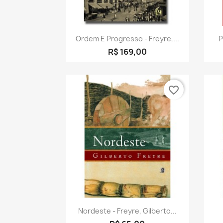
Visualização rápida

Ordem E Progresso - Freyre,...
P
R$ 169,00
favorite_border
Visualização rápida

Nordeste - Freyre, Gilberto...