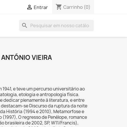
shopping_cart

Carrinho
(0)
Entrar
search
 ANTÓNIO VIEIRA
 1941, e teve um percurso universitário ao
tologia, etologia e antropologia física.
e dedicar plenamente à literatura, e entre
ão destacam-se Discurso da ruptura da noite
 da História (1994 e 2010), Metamorfose e
o (1997), O regresso de Penélope, romance
ão brasileira de 2002, SP, W11/Francis),