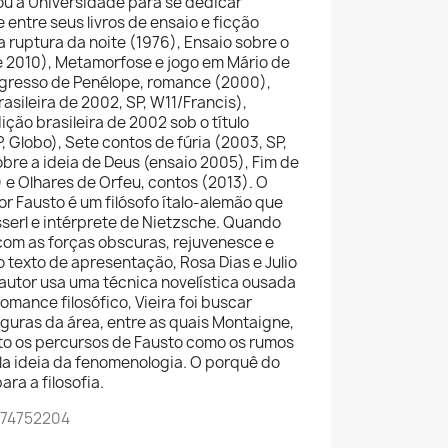
xou a Universidade para se dedicar
e entre seus livros de ensaio e ficção
ruptura da noite (1976), Ensaio sobre o
e 2010), Metamorfose e jogo em Mário de
egresso de Penélope, romance (2000),
rasileira de 2002, SP, W11/Francis),
ção brasileira de 2002 sob o título
 Globo), Sete contos de fúria (2003, SP,
bre a ideia de Deus (ensaio 2005), Fim de
e Olhares de Orfeu, contos (2013). O
r Fausto é um filósofo ítalo-alemão que
sserl e intérprete de Nietzsche. Quando
com as forças obscuras, rejuvenesce e
o texto de apresentação, Rosa Dias e Julio
autor usa uma técnica novelística ousada
 romance filosófico, Vieira foi buscar
guras da área, entre as quais Montaigne,
nto os percursos de Fausto como os rumos
la ideia da fenomenologia. O porquê do
ara a filosofia.
574752204