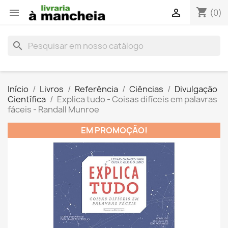
shopping_cart


(0)
search
Início
Livros
Referência
Ciências
Divulgação
Científica
Explica tudo - Coisas difíceis em palavras
fáceis - Randall Munroe
EM PROMOÇÃO!