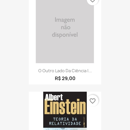
O Outro Lado Da Ciência |...
R$ 29,00
favorite_border