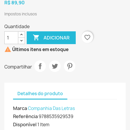
R$ 89,90
Impostos inclusos
Quantidade

favorite_border
ADICIONAR

Últimos itens em estoque
Compartilhar
Detalhes do produto
Marca
Companhia Das Letras
Referência
9788535929539
Disponível
1 Item