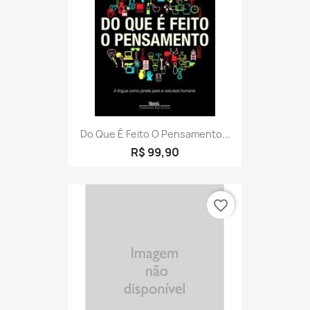
Do Que É Feito O Pensamento...
R$ 99,90
favorite_border