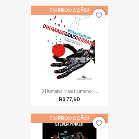
EM PROMOÇÃO!
favorite_border
O Humano Mais Humano -...
R$ 77,90
EM PROMOÇÃO!
favorite_border