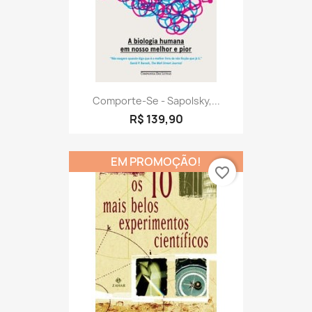
Comporte-Se - Sapolsky,...
R$ 139,90
EM PROMOÇÃO!
favorite_border