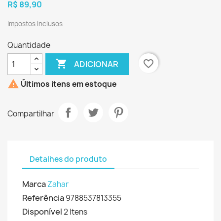
R$ 89,90
Impostos inclusos
Quantidade

favorite_border
ADICIONAR

Últimos itens em estoque
Compartilhar
Detalhes do produto
Marca
Zahar
Referência
9788537813355
Disponível
2 Itens