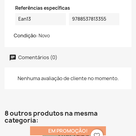
Referências específicas
Ean13
9788537813355
Condição:
Novo
Comentários (0)
Nenhuma avaliação de cliente no momento.
8 outros produtos na mesma
categoria:
EM PROMOÇÃO!
favorite_border