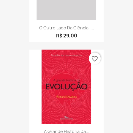
O Outro Lado Da Ciência |...
R$ 29,00
favorite_border
A Grande História Da...