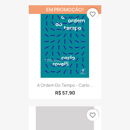
EM PROMOÇÃO!
favorite_border
A Ordem Do Tempo - Carlo...
R$ 57,90
favorite_border