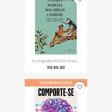
A Longa Marcha Dos Grilos...
R$ 89,90
EM PROMOÇÃO!
favorite_border