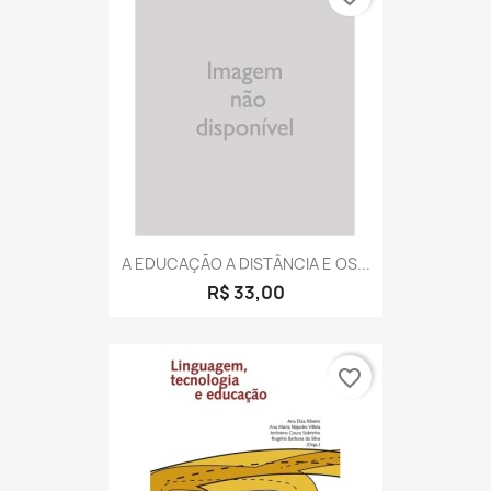
A EDUCAÇÃO A DISTÂNCIA E OS...
R$ 33,00
favorite_border