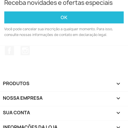
Receba novidades e ofertas especiais
Você pode cancelar sua inscrição a qualquer momento. Para isso,
consulte nossas informações de contato em declaração legal.
Facebook
Instagram
PRODUTOS

NOSSA EMPRESA

SUA CONTA

INFORMAÇÕES DA LOJA
keyboard_arrow_down