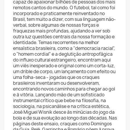
capaz de apaixonar bilhões de pessoas dos mais
remotos cantos do mundo. O futebol, tal como foi
incorporado e praticamente reinventado no
Brasil, tem muito a dizer, com sua linguagem não-
verbal, sobre algumas de nossas forças e
fraquezas mais profundas, ajudando a ver sob
outra luz questões centrais da nossa formação e
identidade. Temas recorrentes na melhor
ensaística brasileira, como a "democracia racial",
o "homem cordial" e a deglutição antropofágica
do influxo cultural estrangeiro, encontram aqui
um viés inesperado e original como um corta-luz,
um drible de corpo, um lançamento com efeito ou
uma folha-seca - jogadas que os craques
brasileiros inventaram ou desenvolveram,
encontrando novos caminhos para chegar ao gol
e à vitória. Lançando mão de um sofisticado
instrumental crítico que bebe na filosofia, na
sociologia, na psicanálise e na crítica estética,
José Miguel Wisnik desce às minúcias do jogo da
bola e de sua evolução ao longo das décadas. Nas
páginas deste ensaio, craques como Domingos
da Guia, Pelé, Garrincha e Romário põem à prova,