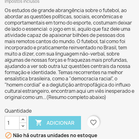
Impostos inclusos
Os estudos de grande abrangência sobre o futebol, ao
abordar as questões políticas, sociais, econômicas e
comportamentais em torno do esporte, costumam deixar
de lado o essencial: o jogo em si, aquilo que faz dele uma
atividade capaz de apaixonar bilhões de pessoas dos
mais remotos cantos do mundo. O futebol, tal como foi
incorporado e praticamente reinventado no Brasil, tem
muito a dizer, com sua linguagem não-verbal, sobre
algumas de nossas forças e fraquezas mais profundas,
ajudando a ver sob outra luz questões centrais da nossa
formação e identidade. Temas recorrentes na melhor
ensaística brasileira, como a "democracia racial", o
"homem cordial" e a deglutição antropofágica do influxo
cultural estrangeiro, encontram aqui um viés inesperado e
original como um...(Resumo completo abaixo)
Quantidade

favorite_border
ADICIONAR

Não há outras unidades no estoque