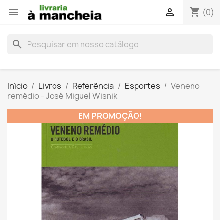
shopping_cart


(0)
search
Início
Livros
Referência
Esportes
Veneno
remédio - José Miguel Wisnik
EM PROMOÇÃO!