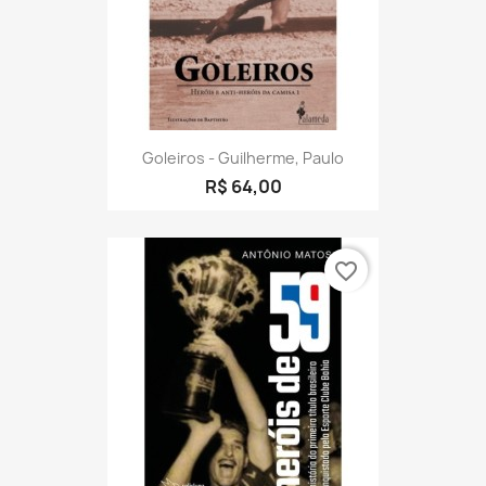
Goleiros - Guilherme, Paulo
R$ 64,00
favorite_border