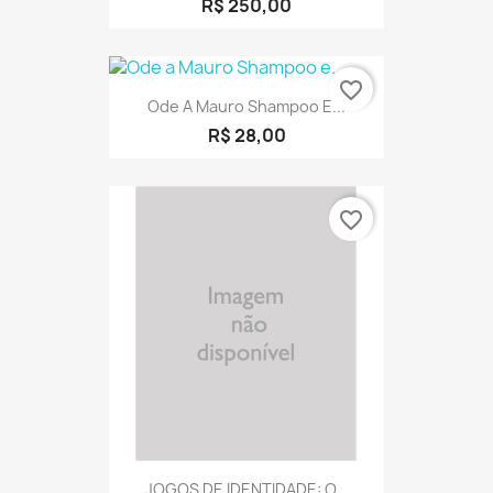
R$ 250,00
favorite_border
Ode A Mauro Shampoo E...
R$ 28,00
favorite_border
JOGOS DE IDENTIDADE: O...