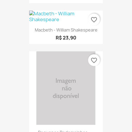
favorite_border
Macbeth - William Shakespeare
R$ 23,90
favorite_border