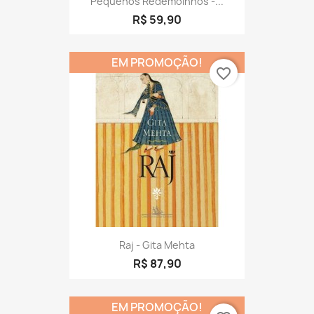
Pequenos Redemoinhos -...
R$ 59,90
EM PROMOÇÃO!
favorite_border
Raj - Gita Mehta
R$ 87,90
EM PROMOÇÃO!