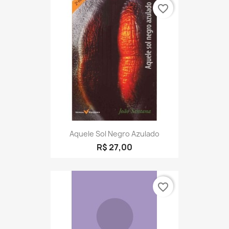
favorite_border
Aquele Sol Negro Azulado
R$ 27,00
favorite_border