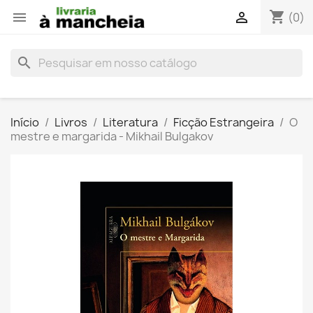
shopping_cart


(0)
search
Início
Livros
Literatura
Ficção Estrangeira
O
mestre e margarida - Mikhail Bulgakov