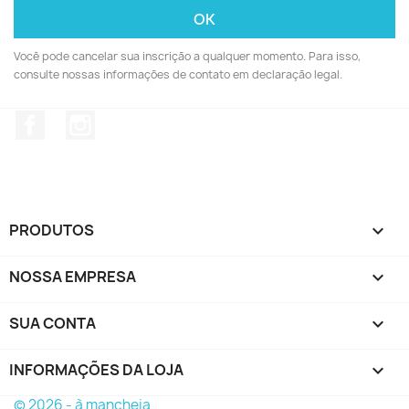
Você pode cancelar sua inscrição a qualquer momento. Para isso,
consulte nossas informações de contato em declaração legal.
Facebook
Instagram
PRODUTOS

NOSSA EMPRESA

SUA CONTA

INFORMAÇÕES DA LOJA
keyboard_arrow_down
© 2026 - à mancheia