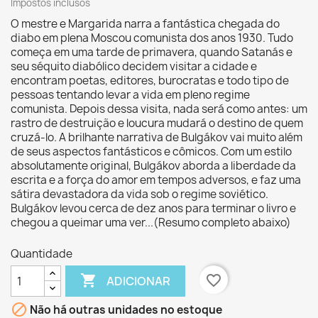
Impostos inclusos
O mestre e Margarida narra a fantástica chegada do
diabo em plena Moscou comunista dos anos 1930. Tudo
começa em uma tarde de primavera, quando Satanás e
seu séquito diabólico decidem visitar a cidade e
encontram poetas, editores, burocratas e todo tipo de
pessoas tentando levar a vida em pleno regime
comunista. Depois dessa visita, nada será como antes: um
rastro de destruição e loucura mudará o destino de quem
cruzá-lo. A brilhante narrativa de Bulgákov vai muito além
de seus aspectos fantásticos e cômicos. Com um estilo
absolutamente original, Bulgákov aborda a liberdade da
escrita e a força do amor em tempos adversos, e faz uma
sátira devastadora da vida sob o regime soviético.
Bulgákov levou cerca de dez anos para terminar o livro e
chegou a queimar uma ver...(Resumo completo abaixo)
Quantidade

favorite_border
ADICIONAR

Não há outras unidades no estoque