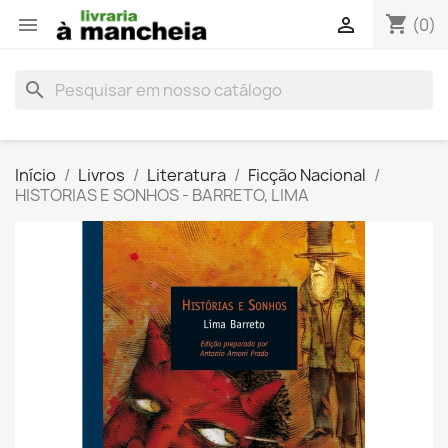
shopping_cart


(0)
search
Início
Livros
Literatura
Ficção Nacional
HISTORIAS E SONHOS - BARRETO, LIMA