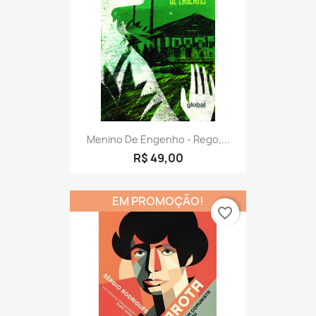
Menino De Engenho - Rego,...
R$ 49,00
EM PROMOÇÃO!
favorite_border