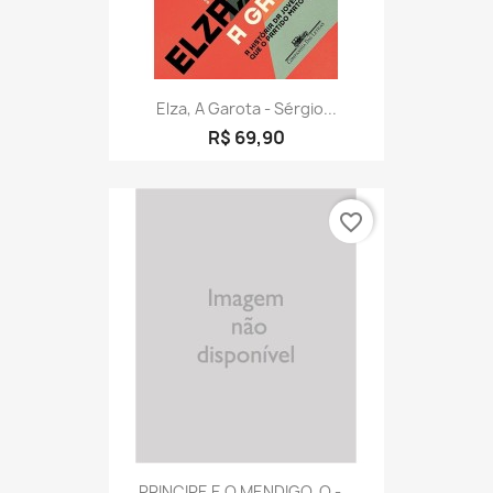
Elza, A Garota - Sérgio...
R$ 69,90
favorite_border
PRINCIPE E O MENDIGO, O -...