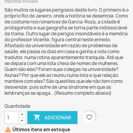
Impostos inclusos
São muitos os lugares perigosos deste livro. O primeiro é o
próprio Rio de Janeiro, onde a história se desenrola. Como
de costume nos romances de Garcia-Roza, a cidade é
protagonista e sua geografia se torna parte indissociável
da trama. Outro lugar de perigos insondáveis é a memória
do professor Vicente, figura central neste enredo.
Afastado da universidade em razão de problemas de
saúde, ele passa os dias em casa e ganha a vida como
tradutor, numa rotina aparentemente tranquila. Até que
se depara com uma lista cheia de nomes de mulheres.
Quem são elas? Foram suas colegas na universidade?
Alunas? Por que ele as reuniu numa lista e que relação
manteve com elas? São questões que ele não tem como
desvendar, pois sofre de uma síndrome em que as
lembranças se apaga...(Resumo completo abaixo)
Quantidade

favorite_border
ADICIONAR

Últimos itens em estoque