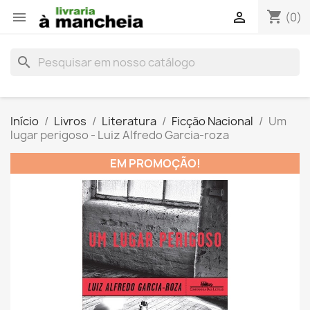
shopping_cart


(0)
search
Início
Livros
Literatura
Ficção Nacional
Um
lugar perigoso - Luiz Alfredo Garcia-roza
EM PROMOÇÃO!