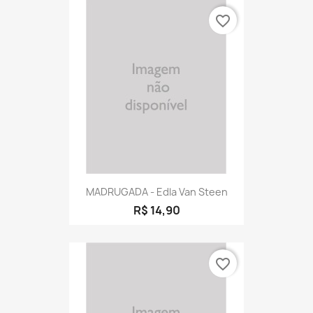
favorite_border
MADRUGADA - Edla Van Steen
R$ 14,90
favorite_border