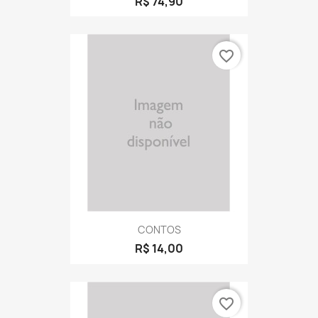
R$ 74,90
favorite_border
CONTOS
R$ 14,00
favorite_border