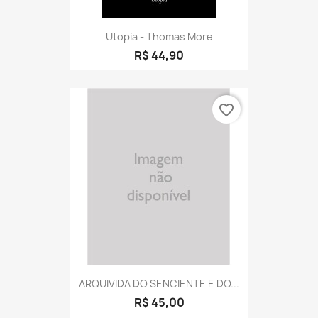
Utopia - Thomas More
R$ 44,90
favorite_border
ARQUIVIDA DO SENCIENTE E DO...
R$ 45,00