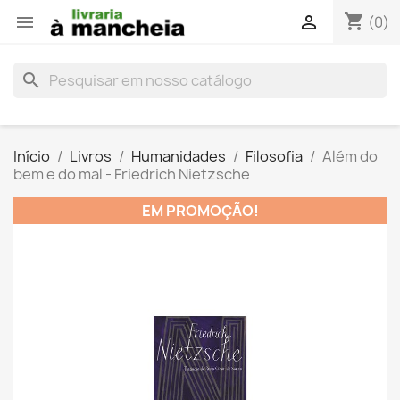
shopping_cart


(0)
search
Início
Livros
Humanidades
Filosofia
Além do
bem e do mal - Friedrich Nietzsche
EM PROMOÇÃO!