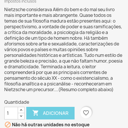
Impostos inclusos
Nietzsche considerava Além do bem e do mal seu livro
mais importante e mais abrangente. Quase todos os
temas de sua filosofia madura estão presentes aqui: o
perspectivismo, a vontade de poder e suas ramificações,
a crítica da moralidade, a psicologia da religião e a
definição de um tipo de homem nobre. Há também
aforismos sobre arte e sexualidade, caracterizações de
vários povos e países e muitas opiniões sobre
personalidades históricas e artísticas. Tudo num estilo de
grande beleza e precisão, a que não faltam humor, poesia
e dramaticidade. Terminada a leitura, o leitor
compreenderá por que as principais correntes de
pensamento do século XX - como o existencialismo, a
filosofia analítica e a psicanálise - reconheceram em
Nietzsche um precursor....(Resumo completo abaixo)
Quantidade

favorite_border
ADICIONAR

Não há outras unidades no estoque