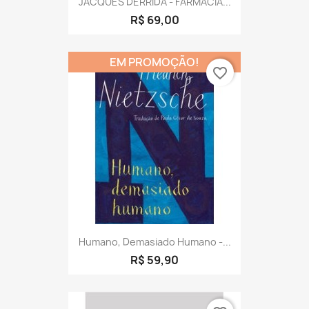
JACQUES DERRIDA - FARMÁCIA...
R$ 69,00
EM PROMOÇÃO!
favorite_border
Humano, Demasiado Humano -...
R$ 59,90