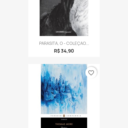
PARASITA, O - COLEÇAO...
R$ 34,90
favorite_border