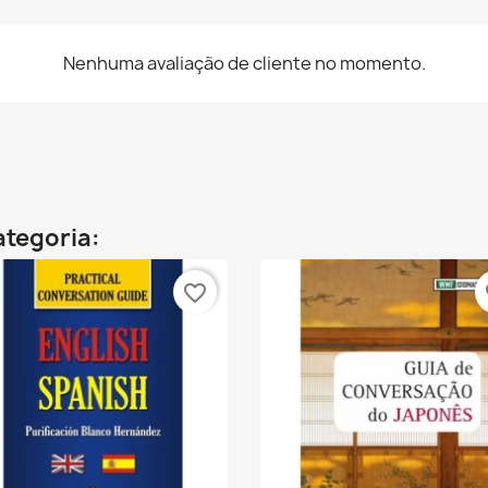
Nenhuma avaliação de cliente no momento.
ategoria:
favorite_border
fa