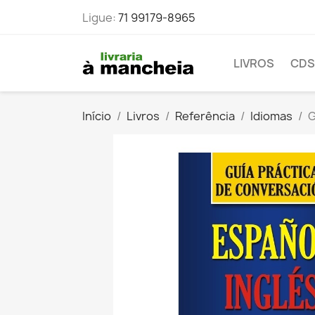
Ligue:
71 99179-8965
LIVROS
CDS
Início
Livros
Referência
Idiomas
G