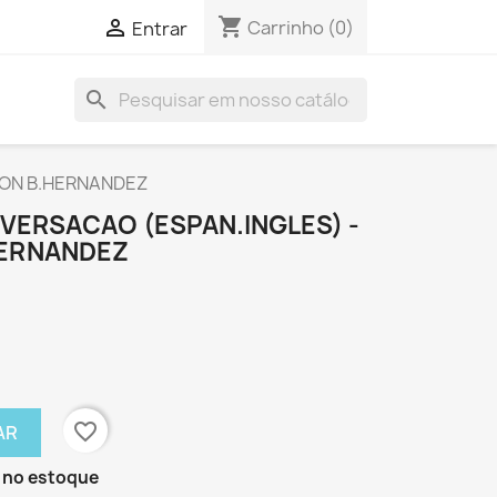
shopping_cart

Carrinho
(0)
Entrar
search
ION B.HERNANDEZ
VERSACAO (ESPAN.INGLES) -
HERNANDEZ
favorite_border
AR
 no estoque