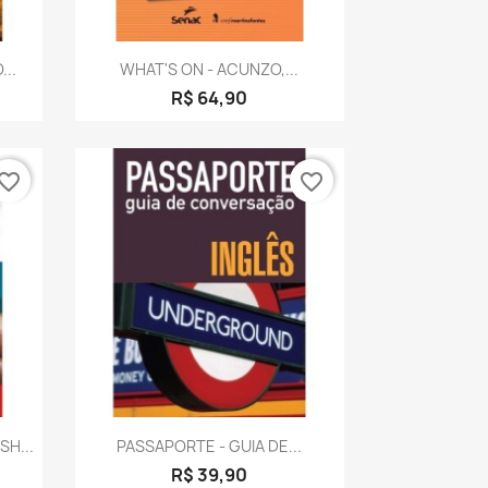
a
Visualização rápida

..
WHAT'S ON - ACUNZO,...
R$ 64,90
vorite_border
favorite_border
a
Visualização rápida

SH...
PASSAPORTE - GUIA DE...
R$ 39,90