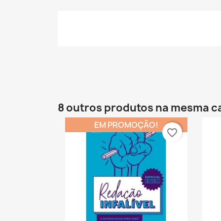
8 outros produtos na mesma c
EM PROMOÇÃO!
favorite_border