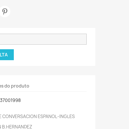
LTA
es do produto
537001998
 DE CONVERSACION ESPANOL-INGLES
ON B.HERNANDEZ