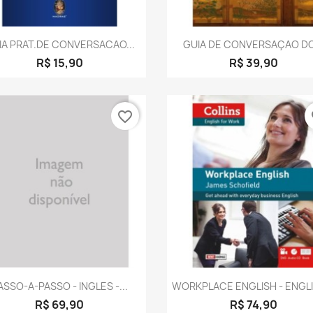
Visualização rápida
Visualização rápid


IA PRAT.DE CONVERSACAO...
GUIA DE CONVERSAÇAO DO.
R$ 15,90
R$ 39,90
favorite_border
fa
Visualização rápida
Visualização rápid


ASSO-A-PASSO - INGLES -...
WORKPLACE ENGLISH - ENGLI
R$ 69,90
R$ 74,90