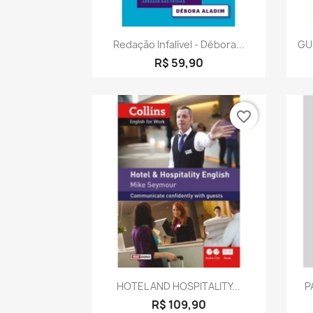
Visualização rápida

Redação Infalível - Débora...
GU
R$ 59,90
favorite_border
Visualização rápida

HOTEL AND HOSPITALITY...
P
R$ 109,90