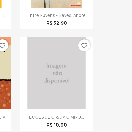
a
Visualização rápida

..
Entre Nuvens - Neves, André
R$ 52,90
vorite_border
favorite_border
a
Visualização rápida

, A
LICOES DE GIRAFA CIMINO...
R$ 10,00