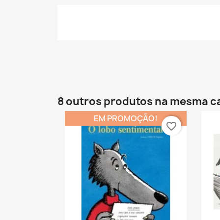
8 outros produtos na mesma c
EM PROMOÇÃO!
favorite_border