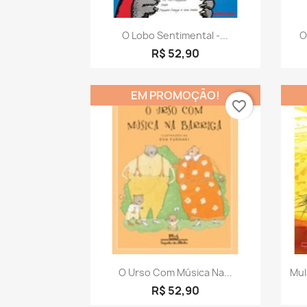
Visualização rápida

O Lobo Sentimental -...
O
R$ 52,90
EM PROMOÇÃO!
favorite_border
Visualização rápida

O Urso Com Música Na...
Mul
R$ 52,90