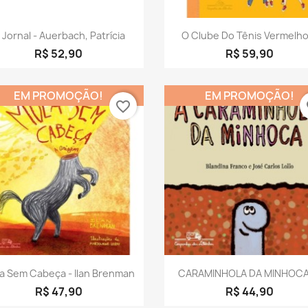
Visualização rápida
Visualização rápid


 Jornal - Auerbach, Patrícia
O Clube Do Tênis Vermelho.
R$ 52,90
R$ 59,90
EM PROMOÇÃO!
EM PROMOÇÃO!
favorite_border
fa
Visualização rápida
Visualização rápid


a Sem Cabeça - Ilan Brenman
CARAMINHOLA DA MINHOCA
R$ 47,90
R$ 44,90