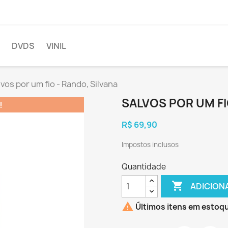
DVDS
VINIL
lvos por um fio - Rando, Silvana
SALVOS POR UM FI
!
R$ 69,90
Impostos inclusos
Quantidade

ADICION

Últimos itens em estoq