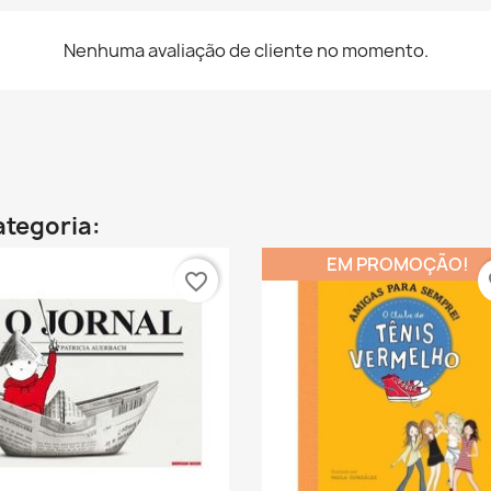
Nenhuma avaliação de cliente no momento.
ategoria:
EM PROMOÇÃO!
favorite_border
fa