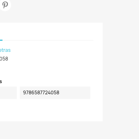
etras
058
s
9786587724058