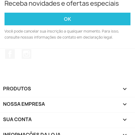
Receba novidades e ofertas especiais
Você pode cancelar sua inscrição a qualquer momento. Para isso,
consulte nossas informações de contato em declaração legal.
Facebook
Instagram
PRODUTOS

NOSSA EMPRESA

SUA CONTA

INFORMAÇÕES DA LOJA
keyboard_arrow_down