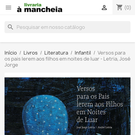
shopping_cart


(0)
search
Início
Livros
Literatura
Infantil
Versos para
os pais lerem aos filhos em noites de luar - Letria, José
Jorge