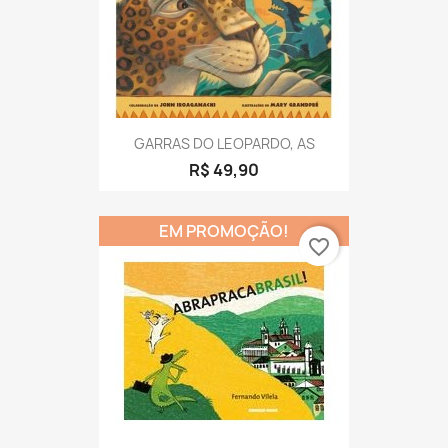
GARRAS DO LEOPARDO, AS
R$ 49,90
EM PROMOÇÃO!
favorite_border