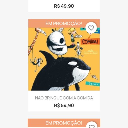
R$ 49,90
EM PROMOÇÃO!
favorite_border
NAO BRINQUE COM A COMIDA
R$ 54,90
EM PROMOÇÃO!
favorite_border