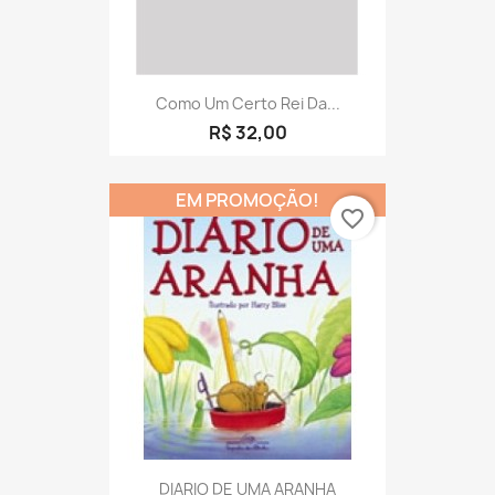
Como Um Certo Rei Da...
R$ 32,00
EM PROMOÇÃO!
favorite_border
DIARIO DE UMA ARANHA