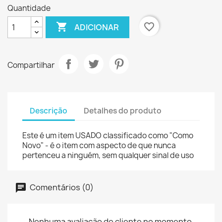
Quantidade

favorite_border
ADICIONAR
Compartilhar
Descrição
Detalhes do produto
Este é um item USADO classificado como "Como
Novo" - é o item com aspecto de que nunca
pertenceu a ninguém, sem qualquer sinal de uso
Comentários (0)
Nenhuma avaliação de cliente no momento.