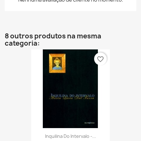
8 outros produtos na mesma
categoria:
favorite_border
Inquilina Do Intervalo -...