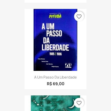
favorite_border
A Um Passo Da Liberdade
R$ 69,00
favorite_border