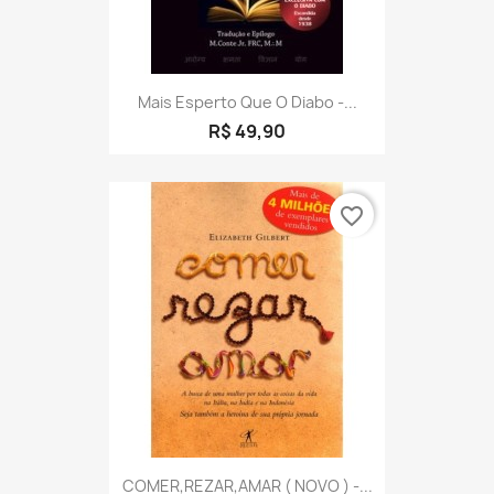
Mais Esperto Que O Diabo -...
R$ 49,90
favorite_border
COMER,REZAR,AMAR ( NOVO ) -...