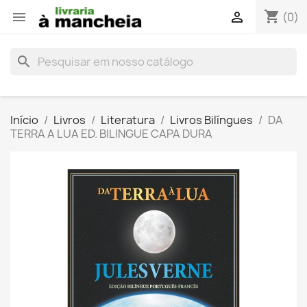
shopping_cart


(0)
search
Início
Livros
Literatura
Livros Bilíngues
DA
TERRA A LUA ED. BILINGUE CAPA DURA