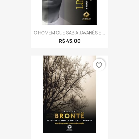
O HOMEM QUE SABIA JAVANÊS E...
R$ 45,00
favorite_border