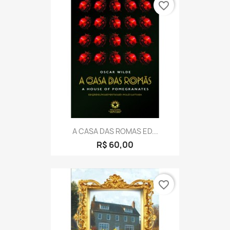
favorite_border
A CASA DAS ROMAS ED...
R$ 60,00
favorite_border