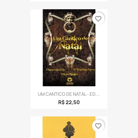
favorite_border
UM CANTICO DE NATAL - ED....
R$ 22,50
favorite_border