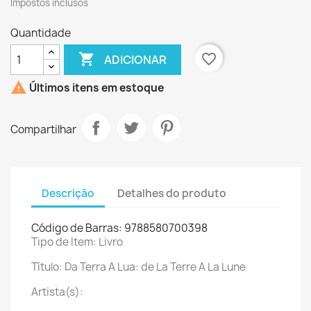
Impostos inclusos
Quantidade

favorite_border
ADICIONAR

Últimos itens em estoque
Compartilhar
Descrição
Detalhes do produto
Código de Barras: 9788580700398
Tipo de Item: Livro
Título: Da Terra A Lua: de La Terre A La Lune
Artista(s):