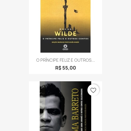
O PRÍNCIPE FELIZ E OUTROS...
R$ 55,00
favorite_border