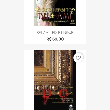
BEL AMI - ED. BILINGUE
R$ 69,00
favorite_border