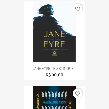
favorite_border
JANE EYRE - ED BILINGUE...
R$ 90,00
favorite_border