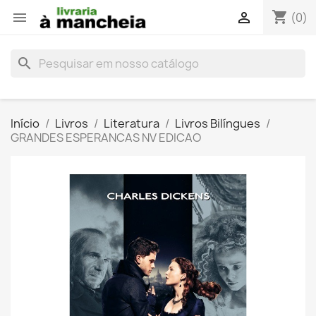
shopping_cart


(0)
search
Início
Livros
Literatura
Livros Bilíngues
GRANDES ESPERANCAS NV EDICAO