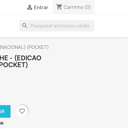
shopping_cart

Carrinho
(0)
Entrar
search
ERNACIONAL) (POCKET)
HE - (EDICAO
(POCKET)
favorite_border
AR
ue