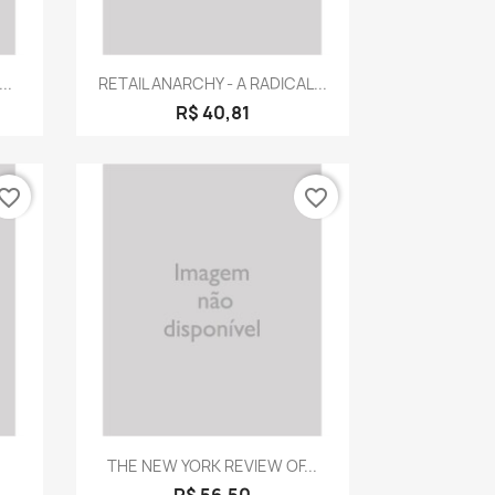
a
Visualização rápida

..
RETAIL ANARCHY - A RADICAL...
R$ 40,81
vorite_border
favorite_border
a
Visualização rápida

THE NEW YORK REVIEW OF...
R$ 56,50