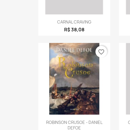
Visualização rápida

CARNAL CRAVING
R$ 38,08
favorite_border
Visualização rápida

ROBINSON CRUSOE - DANIEL
DEFOE