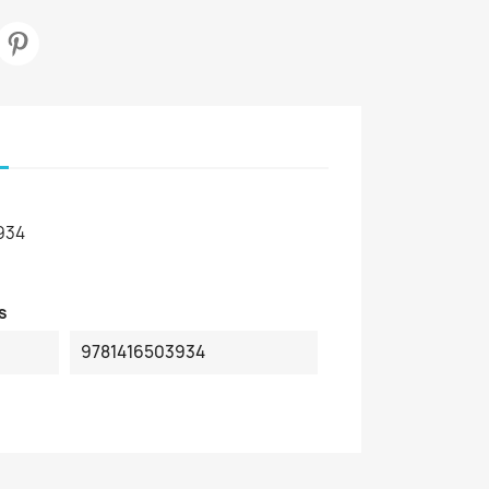
934
s
9781416503934