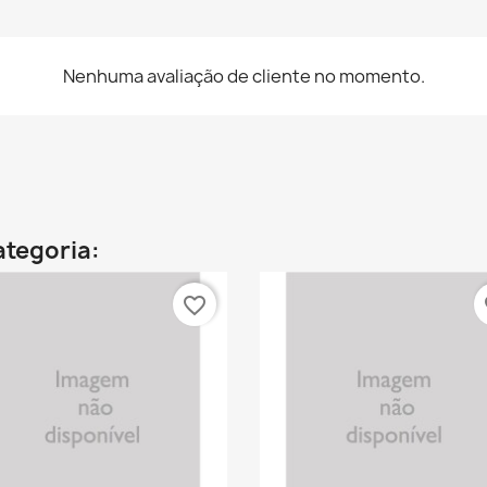
Nenhuma avaliação de cliente no momento.
ategoria:
favorite_border
fa