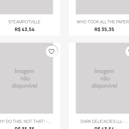
Visualização rápida
Visualização rápid


STEAMPOTVILLE
WHO TOOK ALL THE PAPER.
R$ 43,54
R$ 35,35
favorite_border
fa
Visualização rápida
Visualização rápid


OY! DO THIS, NOT THAT! -...
DARK DELICACIES LLL -...
R$ 35,35
R$ 43,54