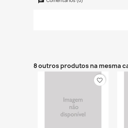
Comentários (0)
8 outros produtos na mesma c
favorite_border