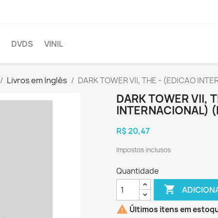
DVDS
VINIL
Livros em Inglês
DARK TOWER VII, THE - (EDICAO INT
DARK TOWER VII, T
INTERNACIONAL) 
R$ 20,47
Impostos inclusos
Quantidade

ADICION

Últimos itens em estoq