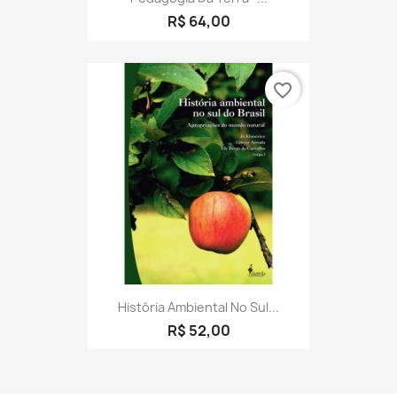
R$ 64,00
favorite_border
História Ambiental No Sul...
R$ 52,00