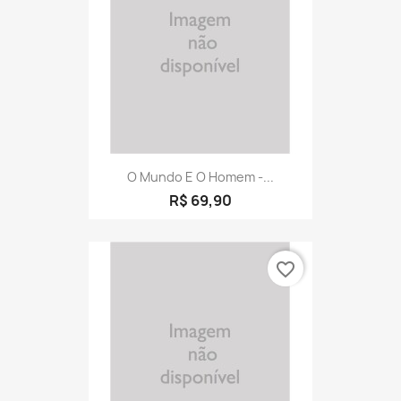
O Mundo E O Homem -...
R$ 69,90
favorite_border