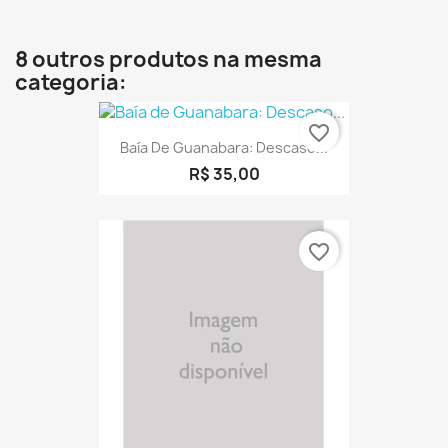
8 outros produtos na mesma
categoria:
favorite_border
Baía De Guanabara: Descaso...
R$ 35,00
favorite_border