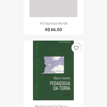
A Empresa Verde
R$ 66,00
favorite_border
Pedagogia Da Terra -...