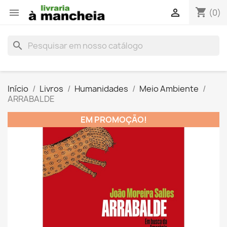
shopping_cart


(0)
search
Início
Livros
Humanidades
Meio Ambiente
ARRABALDE
EM PROMOÇÃO!