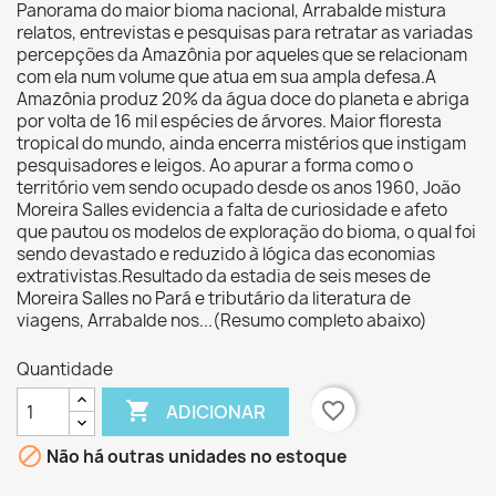
Panorama do maior bioma nacional, Arrabalde mistura
relatos, entrevistas e pesquisas para retratar as variadas
percepções da Amazônia por aqueles que se relacionam
com ela num volume que atua em sua ampla defesa.A
Amazônia produz 20% da água doce do planeta e abriga
por volta de 16 mil espécies de árvores. Maior floresta
tropical do mundo, ainda encerra mistérios que instigam
pesquisadores e leigos. Ao apurar a forma como o
território vem sendo ocupado desde os anos 1960, João
Moreira Salles evidencia a falta de curiosidade e afeto
que pautou os modelos de exploração do bioma, o qual foi
sendo devastado e reduzido à lógica das economias
extrativistas.Resultado da estadia de seis meses de
Moreira Salles no Pará e tributário da literatura de
viagens, Arrabalde nos...(Resumo completo abaixo)
Quantidade

favorite_border
ADICIONAR

Não há outras unidades no estoque