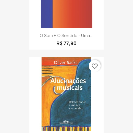
O Som E O Sentido - Uma...
R$ 77,90
favorite_border