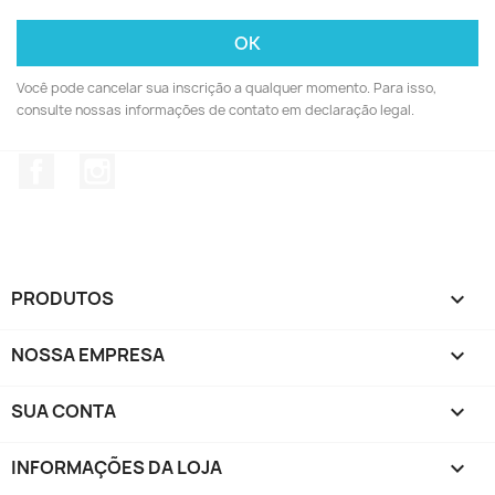
Você pode cancelar sua inscrição a qualquer momento. Para isso,
consulte nossas informações de contato em declaração legal.
Facebook
Instagram
PRODUTOS

NOSSA EMPRESA

SUA CONTA

INFORMAÇÕES DA LOJA
keyboard_arrow_down