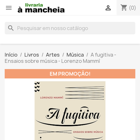
shopping_cart


(0)
search
Início
Livros
Artes
Música
A fugitiva -
Ensaios sobre música - Lorenzo Mammì
EM PROMOÇÃO!