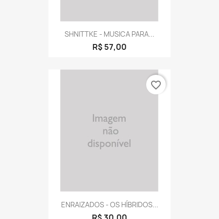
SHNITTKE - MUSICA PARA...
R$ 57,00
favorite_border
ENRAIZADOS - OS HÍBRIDOS...
R$ 30,00