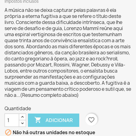
Impostos inclusos
A música não se deixa capturar pelas palavras é ela
própria a eterna fugitiva a que se refere o título deste
livro. Consciente dessa dificuldade intrínseca, que lhe
serve de desafio e de guia, Lorenzo Mammì reúne aqui
uma espiral vertiginosa de escritos que testemunham
quase trinta anos de convivência ensaística com a arte
dos sons. Abordando as mais diferentes épocas e os mais
distanciados gêneros, da canção brasileira ao serialismo,
do canto gregoriano à ópera, ao jazz e ao rock?nroll,
passando por Mozart, Rossini, Wagner, Debussy e Villa-
Lobos, entre outros compositores, o ensaísta busca
surpreender as manifestações e as configurações
musicais com a guarda baixa, a descoberto. A fugitiva é a
viagem de um pensamento crítico poderoso e sutil que, se
não a...(Resumo completo abaixo)
Quantidade

favorite_border
ADICIONAR

Não há outras unidades no estoque