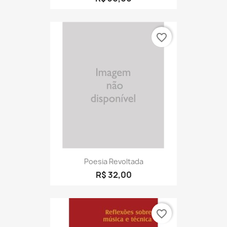
favorite_border
Poesia Revoltada
R$ 32,00
favorite_border