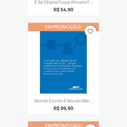
E Se Obama Fosse Africano?...
R$ 54,90
EM PROMOÇÃO!
favorite_border
Mundo Escrito E Mundo Não...
R$ 99,90
EM PROMOÇÃO!