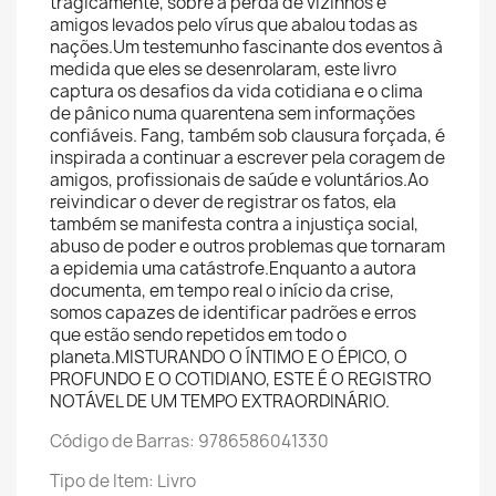
tragicamente, sobre a perda de vizinhos e
amigos levados pelo vírus que abalou todas as
nações.Um testemunho fascinante dos eventos à
medida que eles se desenrolaram, este livro
captura os desafios da vida cotidiana e o clima
de pânico numa quarentena sem informações
confiáveis. Fang, também sob clausura forçada, é
inspirada a continuar a escrever pela coragem de
amigos, profissionais de saúde e voluntários.Ao
reivindicar o dever de registrar os fatos, ela
também se manifesta contra a injustiça social,
abuso de poder e outros problemas que tornaram
a epidemia uma catástrofe.Enquanto a autora
documenta, em tempo real o início da crise,
somos capazes de identificar padrões e erros
que estão sendo repetidos em todo o
planeta.MISTURANDO O ÍNTIMO E O ÉPICO, O
PROFUNDO E O COTIDIANO, ESTE É O REGISTRO
NOTÁVEL DE UM TEMPO EXTRAORDINÁRIO.
Código de Barras: 9786586041330
Tipo de Item: Livro