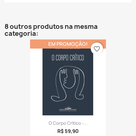
8 outros produtos na mesma
categoria:
EM PROMOÇÃO!
favorite_border
O Corpo Crítico -...
R$ 59,90