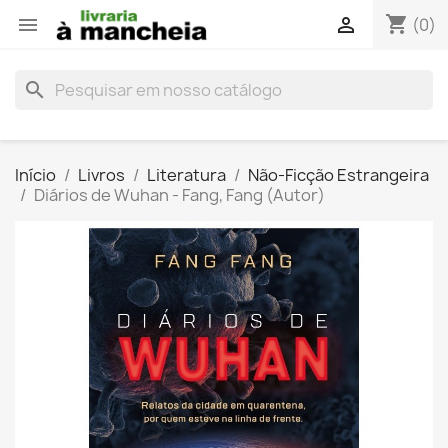
shopping_cart


(0)
search
Início
Livros
Literatura
Não-Ficção Estrangeira
Diários de Wuhan - Fang, Fang (Autor)