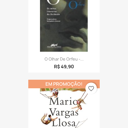
O Olhar De Orfeu -...
R$ 49,90
EM PROMOÇÃO!
favorite_border