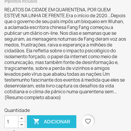
Impostos inclusos
RELATOS DA CIDADE EM QUARENTENA, POR QUEM
ESTEVE NA LINHA DE FRENTE.Era o início de 2020...Depois
que o governo de seu país impôs um bloqueio em Wuhan,
a aclamada escritora chinesa Fang Fang começou a
publicar um diário on-line. Nos dias e semanas que se
seguiram, as mensagens noturnas de Fang deram voz aos
medos, frustrações, raiva e esperança a milhões de
cidadãos. Ela refletia sobre o impacto psicológico do
isolamento forçado, o papel da internet como meio de
comunicação, mas também fonte de desinformação e,
tragicamente, sobre a perda de vizinhos e amigos
levados pelo vírus que abalou todas as nações.Um
testemunho fascinante dos eventos à medida que eles se
desenrolaram, este livro captura os desafios da vida
cotidiana e o clima de pânico numa quarentena sem...
(Resumo completo abaixo)
Quantidade

favorite_border
ADICIONAR