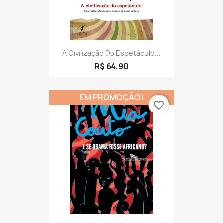
A Civilização Do Espetáculo...
R$ 64,90
EM PROMOÇÃO!
favorite_border