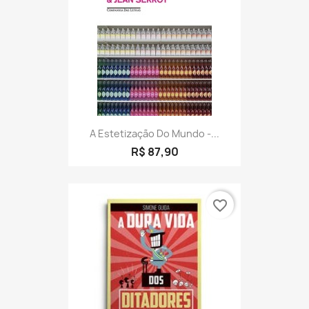
A Estetização Do Mundo -...
R$ 87,90
favorite_border