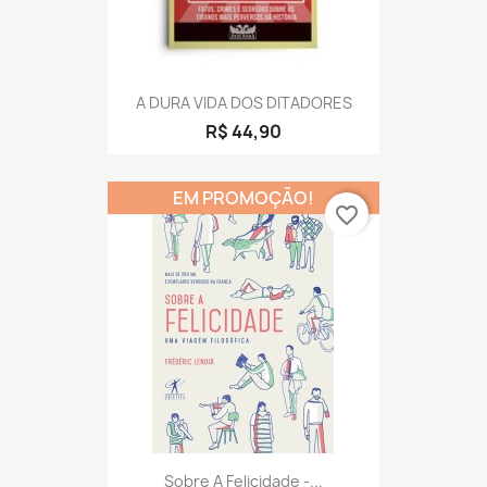
A DURA VIDA DOS DITADORES
R$ 44,90
EM PROMOÇÃO!
favorite_border
Sobre A Felicidade -...