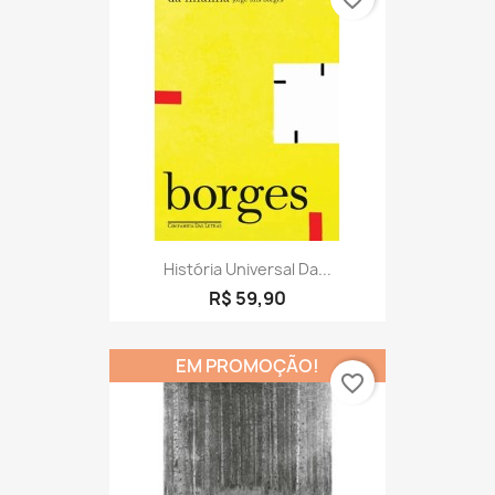
História Universal Da...
R$ 59,90
EM PROMOÇÃO!
favorite_border