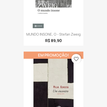
MUNDO INSONE, O - Stefan Zweig
R$ 89,90
EM PROMOÇÃO!
favorite_border