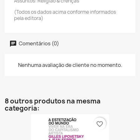
Assuntos: Religião & crenças
(Todos os dados acima conforme informados
pela editora)
Comentários (0)
Nenhuma avaliação de cliente no momento.
8 outros produtos na mesma
categoria:
favorite_border