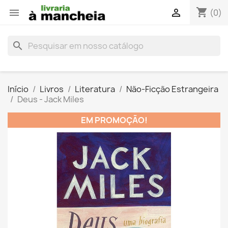
shopping_cart


(0)
search
Início
Livros
Literatura
Não-Ficção Estrangeira
Deus - Jack Miles
EM PROMOÇÃO!