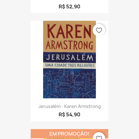
R$ 52,90
favorite_border
Jerusalém - Karen Armstrong
R$ 54,90
EM PROMOÇÃO!
favorite_border