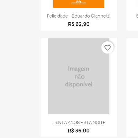
Visualização rápida

Felicidade - Eduardo Giannetti
R$ 62,90
favorite_border
Visualização rápida

TRINTA ANOS ESTA NOITE
R$ 36,00