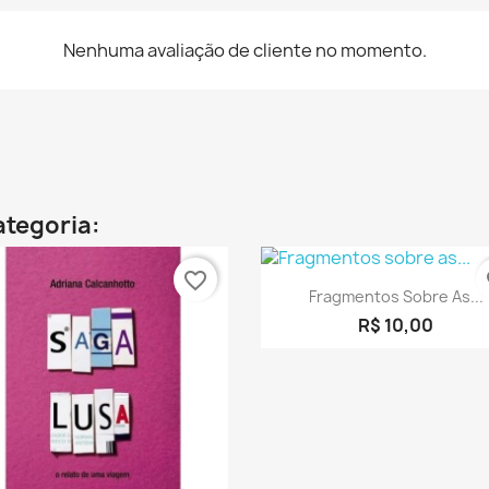
Nenhuma avaliação de cliente no momento.
ategoria:
favorite_border
fa
Visualização rápid

Fragmentos Sobre As...
R$ 10,00