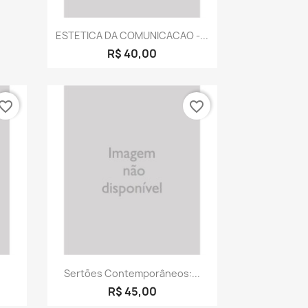
Visualização rápida

ESTETICA DA COMUNICACAO -...
R$ 40,00
vorite_border
favorite_border
a
Visualização rápida

Sertões Contemporâneos:...
R$ 45,00