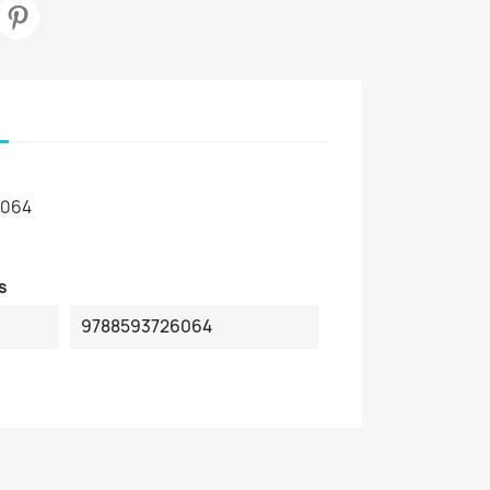
6064
s
9788593726064