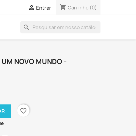
shopping_cart

Carrinho
(0)
Entrar
search
 UM NOVO MUNDO -
favorite_border
AR
ue