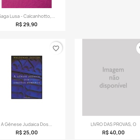
Visualização rápida

Saga Lusa - Calcanhotto,...
R$ 29,90
favorite_border
fa
Visualização rápida
Visualização rápid


A Gênese Judaica Dos...
LIVRO DAS PROVAS, O
R$ 25,00
R$ 40,00