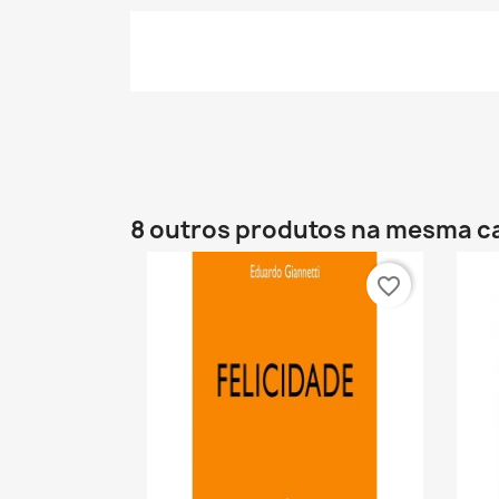
8 outros produtos na mesma c
favorite_border