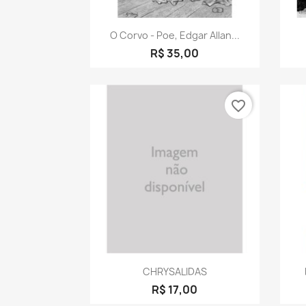
Visualização rápida

O Corvo - Poe, Edgar Allan...
R$ 35,00
favorite_border
Visualização rápida

CHRYSALIDAS
R$ 17,00