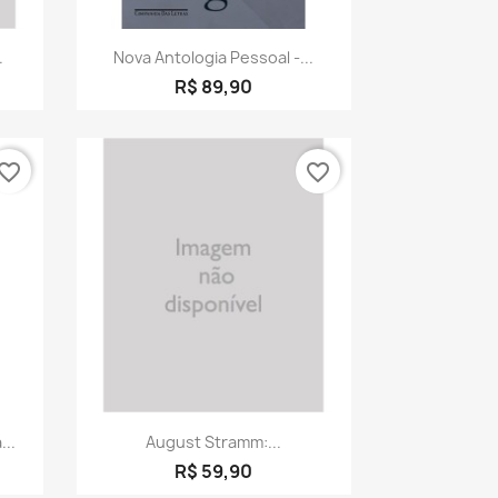
a
Visualização rápida

.
Nova Antologia Pessoal -...
R$ 89,90
vorite_border
favorite_border
a
Visualização rápida

...
August Stramm:...
R$ 59,90