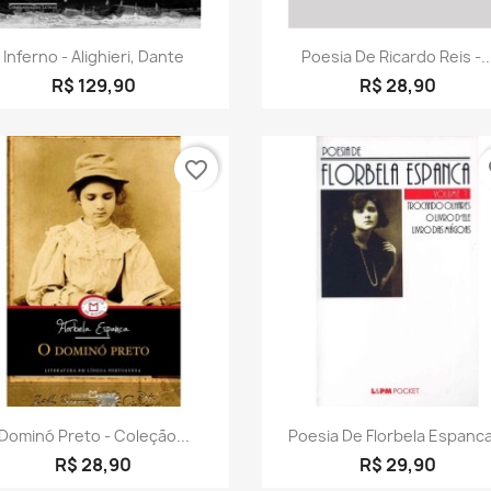
Visualização rápida
Visualização rápid


Inferno - Alighieri, Dante
Poesia De Ricardo Reis -..
R$ 129,90
R$ 28,90
favorite_border
fa
Visualização rápida
Visualização rápid


Dominó Preto - Coleção...
Poesia De Florbela Espanca
R$ 28,90
R$ 29,90