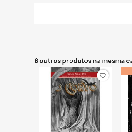
8 outros produtos na mesma c
favorite_border