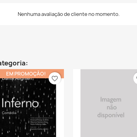
Nenhuma avaliação de cliente no momento.
ategoria:
EM PROMOÇÃO!
favorite_border
fa