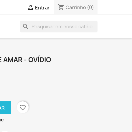
shopping_cart

Carrinho
(0)
Entrar
search
 AMAR - OVÍDIO
favorite_border
AR
ue