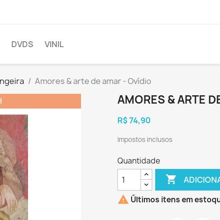
DVDS
VINIL
ngeira
Amores & arte de amar - Ovídio
AMORES & ARTE DE
!
R$ 74,90
Impostos inclusos
Quantidade

ADICION

Últimos itens em estoq