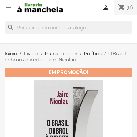
shopping_cart


(0)
search
Início
Livros
Humanidades
Política
O Brasil
dobrou à direita - Jairo Nicolau
EM PROMOÇÃO!