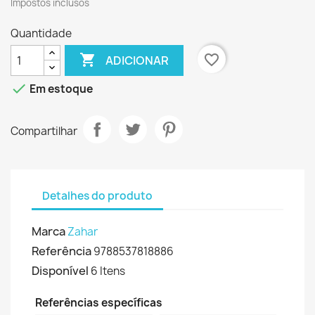
Impostos inclusos
Quantidade

favorite_border
ADICIONAR

Em estoque
Compartilhar
Detalhes do produto
Marca
Zahar
Referência
9788537818886
Disponível
6 Itens
Referências específicas