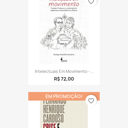
favorite_border
Intelectuais Em Movimento -...
R$ 72,00
EM PROMOÇÃO!
favorite_border