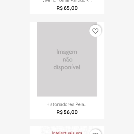
Viver É Tomar Partido -...
R$ 65,00
favorite_border
Historiadores Pela...
R$ 56,00