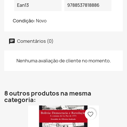
Ean13
9788537818886
Condição:
Novo
Comentários (0)
Nenhuma avaliação de cliente no momento.
8 outros produtos na mesma
categoria:
favorite_border