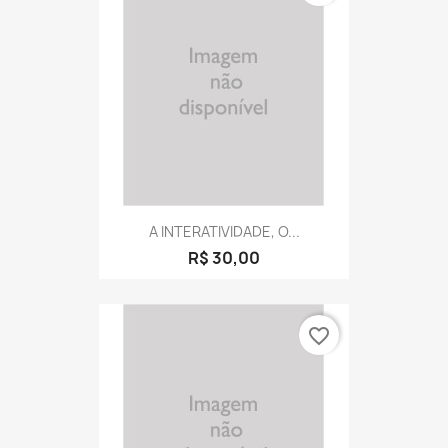
A INTERATIVIDADE, O...
R$ 30,00
favorite_border