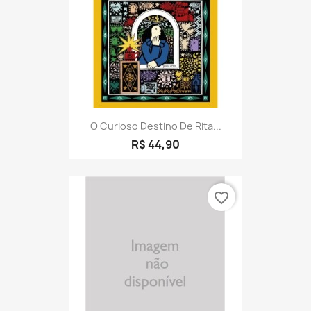
O Curioso Destino De Rita...
R$ 44,90
favorite_border