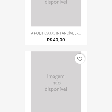
A POLÍTICA DO INTANGÍVEL -...
R$ 40,00
favorite_border