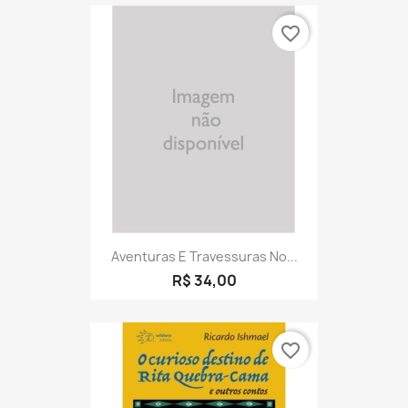
favorite_border
Aventuras E Travessuras No...
R$ 34,00
favorite_border