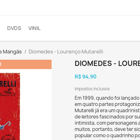
DVDS
VINIL
e Mangás
Diomedes - Lourenço Mutarelli
DIOMEDES - LOUR
!
R$ 94,90
Impostos inclusos
Em 1999, quando foi lançado 
em quatro partes protagoniz
Mutarelli já era um quadrinis
de leitores fascinados por su
intimista, com personagens a
muitos, portanto, deve ter 
popular como o quadrinho pol