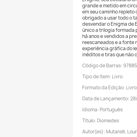
grande e metido em circ
em seu caminho repleto 
obrigado a usar todo o t
desvendar o Enigma de E
único a trilogia formada
há anos e vendidos a pre
reescaneados e a fonte 
experiência gráfica do l
inéditos e tiras que não 
Código de Barras: 978
Tipo de Item: Livro
Formato da Edição: Livr
Data de Lançamento: 28
Idioma: Português
Título: Diomedes
Autor(es): Mutarelli, Lo