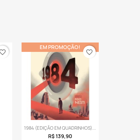
EM PROMOÇÃO!
vorite_border
favorite_border
a
Visualização rápida

1984 (EDIÇÃO EM QUADRINHOS)...
R$ 139,90