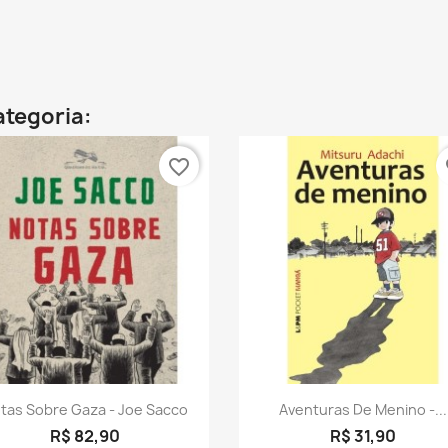
ategoria:
favorite_border
fa
Visualização rápida
Visualização rápid


tas Sobre Gaza - Joe Sacco
Aventuras De Menino -...
R$ 82,90
R$ 31,90