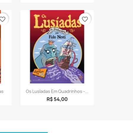
vorite_border
favorite_border
a
Visualização rápida

as
Os Lusíadas Em Quadrinhos -...
R$ 54,00