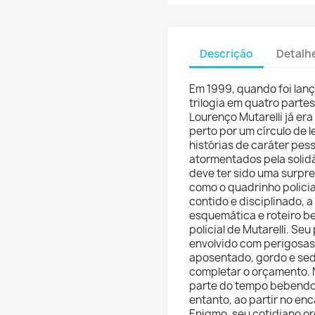
Descrição
Detalh
Em 1999, quando foi lan
trilogia em quatro parte
Lourenço Mutarelli já er
perto por um círculo de l
histórias de caráter pes
atormentados pela solidã
deve ter sido uma surpr
como o quadrinho policia
contido e disciplinado, a
esquemática e roteiro be
policial de Mutarelli. Se
envolvido com perigosas 
aposentado, gordo e sed
completar o orçamento. 
parte do tempo bebendo 
entanto, ao partir no e
Enigmo, seu cotidiano or