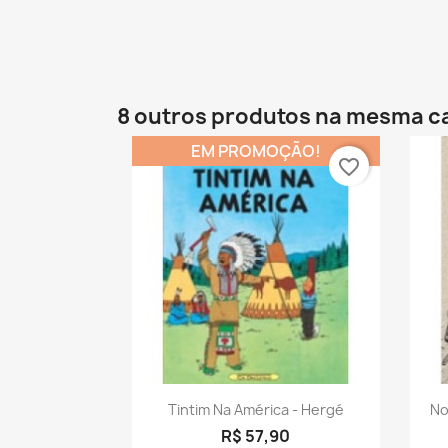
8 outros produtos na mesma c
EM PROMOÇÃO!
favorite_border
Visualização rápida

Tintim Na América - Hergé
No
R$ 57,90