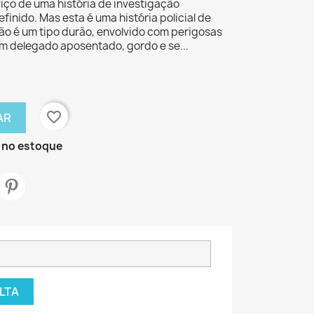
viço de uma história de investigação
inido. Mas esta é uma história policial de
não é um tipo durão, envolvido com perigosas
 um delegado aposentado, gordo e se...
favorite_border
AR
 no estoque
LTA