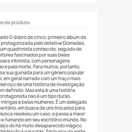
es do produto
çado O dobro de cinco, primeiro álbum da
s protagonizada pelo detetive Diomedes,
a um quadrinista conhecido, seguido de
eitores fascinados por suas belas
soal e intimista, com personagens
o e pela morte. Para muitos, portanto,
esa sua guinada para um gênero popular
l, em geral narrado com um traço mais
 serviço de uma história de investigação
m definido. Mas esta é uma história
u protagonista não é um tipo durão,
intrigas e belas mulheres. É um delegado
entário, em busca de uns trocados para
Nunca resolveu um caso, e passa a maior
e fumando em seu escritório imundo. No
ncalço do há muito desaparecido mágico
dinário fica para trás. Em busca da sorte