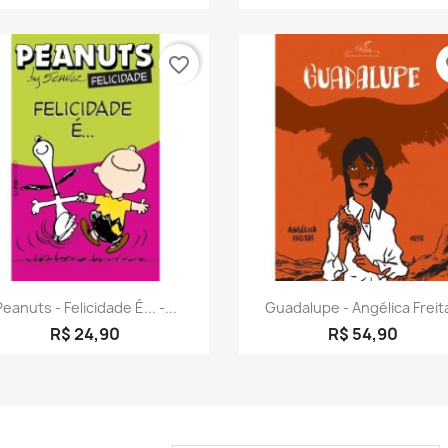
favorite_border
fa
Visualização rápida
Visualização rápid


eanuts - Felicidade É... -...
Guadalupe - Angélica Freit
R$ 24,90
R$ 54,90