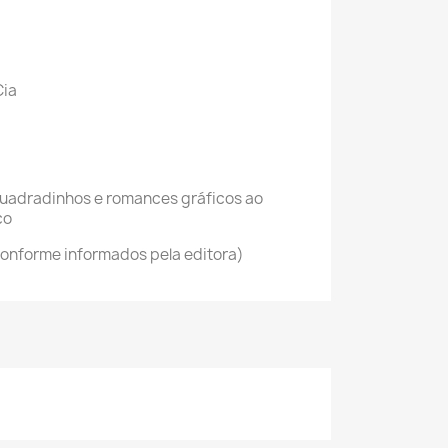
Cia
quadradinhos e romances gráficos ao
co
onforme informados pela editora)