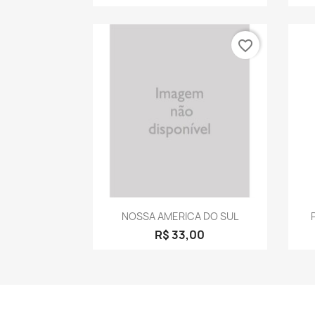
favorite_border
Visualização rápida

NOSSA AMERICA DO SUL
P
R$ 33,00