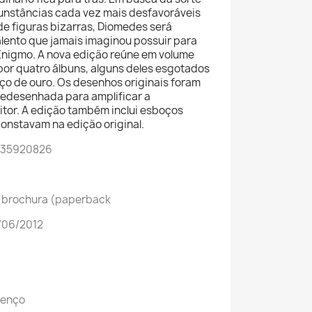
unstâncias cada vez mais desfavoráveis
de figuras bizarras, Diomedes será
alento que jamais imaginou possuir para
nigmo. A nova edição reúne em volume
 por quatro álbuns, alguns deles esgotados
ço de ouro. Os desenhos originais foram
redesenhada para amplificar a
eitor. A edição também inclui esboços
constavam na edição original.
8535920826
o brochura (paperback
/06/2012
urenço