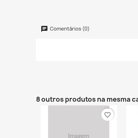
Comentários (0)
8 outros produtos na mesma c
favorite_border