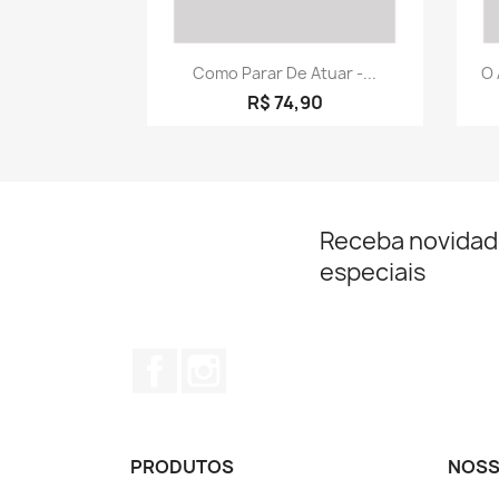
Visualização rápida

Como Parar De Atuar -...
O 
R$ 74,90
Receba novidad
especiais
Facebook
Instagram
PRODUTOS
NOSS