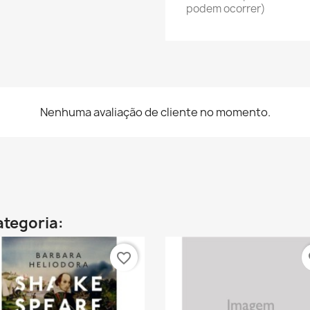
podem ocorrer)
Nenhuma avaliação de cliente no momento.
ategoria:
favorite_border
fa