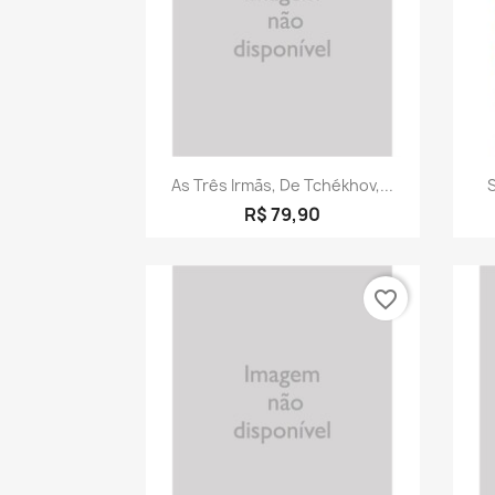
Visualização rápida

As Três Irmãs, De Tchékhov,...
S
R$ 79,90
favorite_border