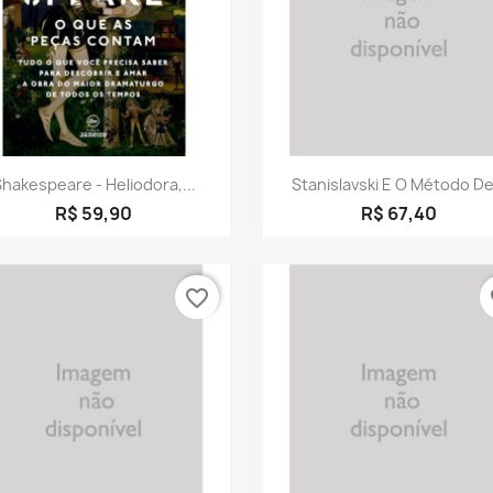
Visualização rápida
Visualização rápid


hakespeare - Heliodora,...
Stanislavski E O Método De.
R$ 59,90
R$ 67,40
favorite_border
fa