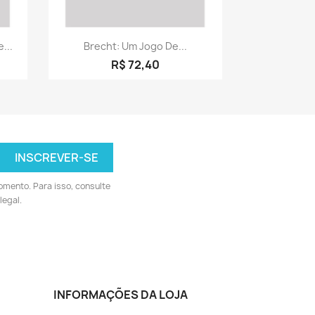
a
Visualização rápida

...
Brecht: Um Jogo De...
R$ 72,40
omento. Para isso, consulte
legal.
INFORMAÇÕES DA LOJA