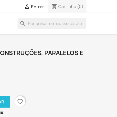
shopping_cart

Carrinho
(0)
Entrar
search
ONSTRUÇÕES, PARALELOS E
favorite_border
AR
ue