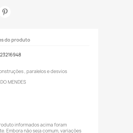
es do produto
523216948
nstruções , paralelos e desvios
TADO MENDES
roduto informados acima foram
nte. Embora não seja comum, variações