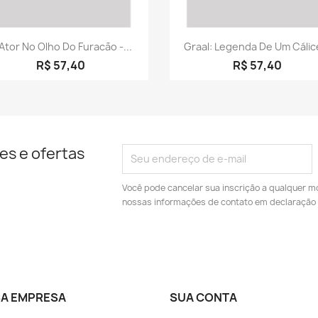
Visualização rápida
Visualização rápid


Ator No Olho Do Furacão -...
Graal: Legenda De Um Cálice
R$ 57,40
R$ 57,40
es e ofertas
Você pode cancelar sua inscrição a qualquer m
nossas informações de contato em declaração 
A EMPRESA
SUA CONTA