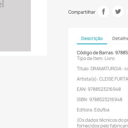
Compartilhar
Descrição
Detalh
Código de Barras: 9788
Tipo de Item: Livro
Título: DRAMATURGIA : co
Artista(s): CLEISE FUR
EAN: 9788523216948
ISBN: 9788523216948
Editora: Edufba
(Os dados técnicos do p
fornecidos pelo fabrica