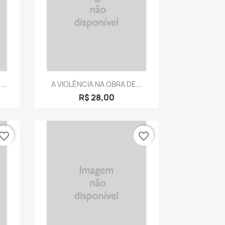
a
Visualização rápida

..
A VIOLÊNCIA NA OBRA DE...
R$ 28,00
vorite_border
favorite_border