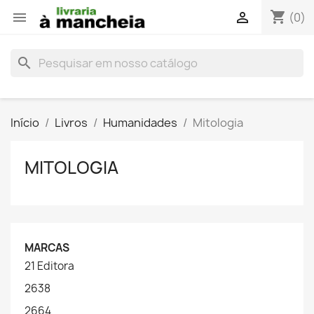
shopping_cart


(0)
search
Início
Livros
Humanidades
Mitologia
MITOLOGIA
MARCAS
21 Editora
2638
2664