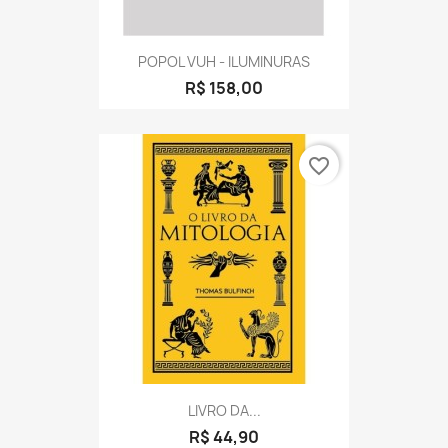
POPOL VUH - ILUMINURAS
R$ 158,00
favorite_border
LIVRO DA...
R$ 44,90