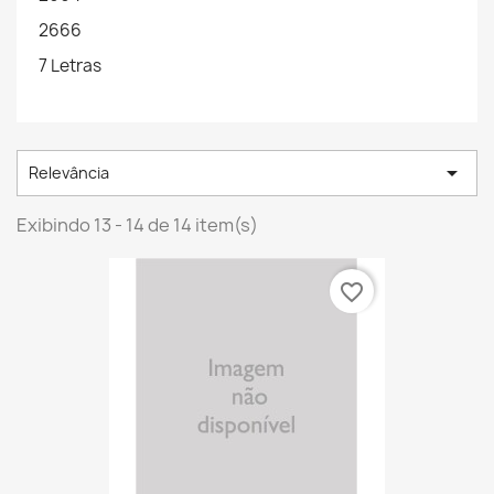
2666
7 Letras

Relevância
Exibindo 13 - 14 de 14 item(s)
favorite_border