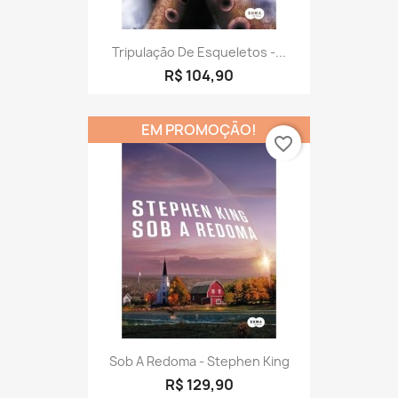
Tripulação De Esqueletos -...
R$ 104,90
EM PROMOÇÃO!
favorite_border
Sob A Redoma - Stephen King
R$ 129,90