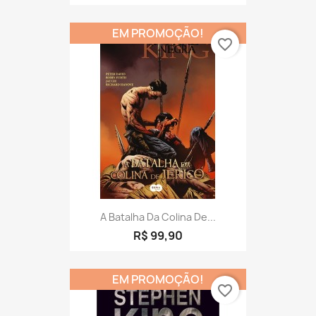
EM PROMOÇÃO!
favorite_border
A Batalha Da Colina De...
R$ 99,90
EM PROMOÇÃO!
favorite_border