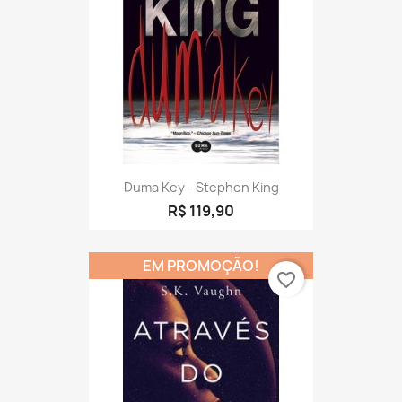
Duma Key - Stephen King
R$ 119,90
EM PROMOÇÃO!
favorite_border