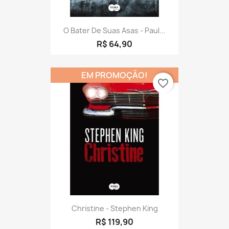
O Bater De Suas Asas - Paul...
R$ 64,90
EM PROMOÇÃO!
favorite_border
Christine - Stephen King
R$ 119,90