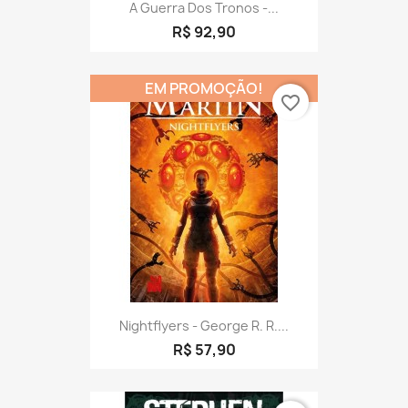
A Guerra Dos Tronos -...
R$ 92,90
EM PROMOÇÃO!
favorite_border
Nightflyers - George R. R....
R$ 57,90