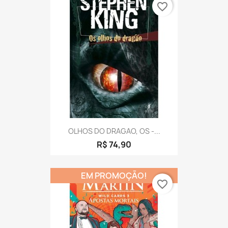
favorite_border
OLHOS DO DRAGAO, OS -...
R$ 74,90
EM PROMOÇÃO!
favorite_border