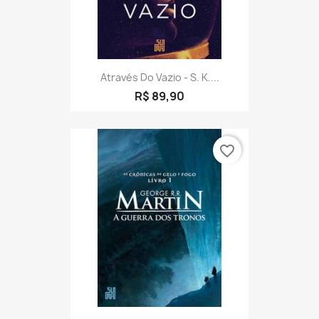
Através Do Vazio - S. K....
R$ 89,90
favorite_border