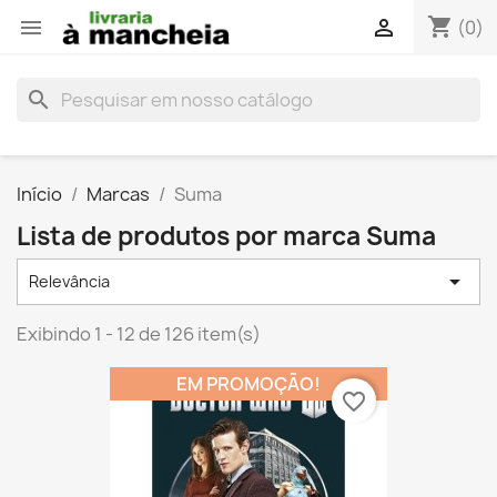
shopping_cart


(0)
search
Início
Marcas
Suma
Lista de produtos por marca Suma

Relevância
Exibindo 1 - 12 de 126 item(s)
EM PROMOÇÃO!
favorite_border