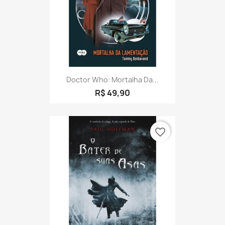
Doctor Who: Mortalha Da...
R$ 49,90
favorite_border